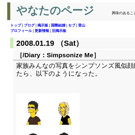
やなたのページ
興味のあるこ
トップ
|
ブログ
|
掲示板
|
国際結婚
|
セブ
|
登山
プロフィール
|
更新情報
|
旧掲示板
2008.01.19 （Sat）
［/Diary：
Simpsonize Me
］
家族みんなの写真をシンプソンズ風似
たら、以下のようになった。