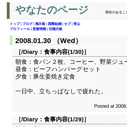
やなたのページ
興味のあるこ
トップ
|
ブログ
|
掲示板
|
国際結婚
|
セブ
|
登山
プロフィール
|
更新情報
|
旧掲示板
2008.01.30 （Wed）
［/Diary：
食事内容(1/30)
］
朝食：食パン２枚、コーヒー、野菜ジュ
昼食：ビーフハンバーグセット
夕食：豚生姜焼き定食
一日中、立ちっぱなしで疲れた。
Posted at 2008
［/Diary：
食事内容(1/29)
］