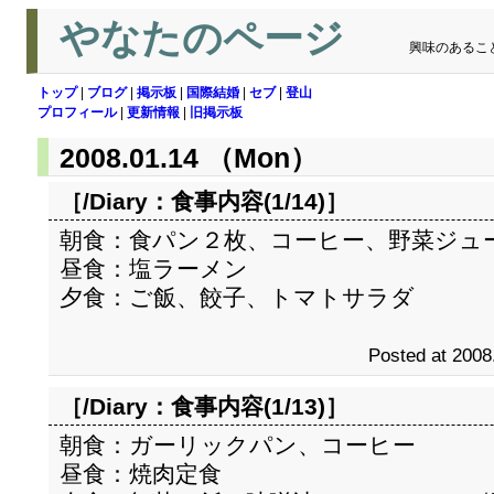
やなたのページ
興味のあるこ
トップ
|
ブログ
|
掲示板
|
国際結婚
|
セブ
|
登山
プロフィール
|
更新情報
|
旧掲示板
2008.01.14 （Mon）
［/Diary：
食事内容(1/14)
］
朝食：食パン２枚、コーヒー、野菜ジュ
昼食：塩ラーメン
夕食：ご飯、餃子、トマトサラダ
Posted at 2008
［/Diary：
食事内容(1/13)
］
朝食：ガーリックパン、コーヒー
昼食：焼肉定食