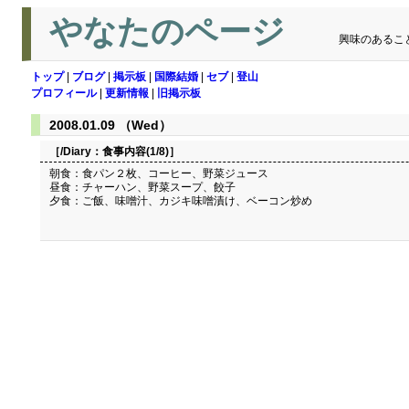
やなたのページ
興味のあるこ
トップ
|
ブログ
|
掲示板
|
国際結婚
|
セブ
|
登山
プロフィール
|
更新情報
|
旧掲示板
2008.01.09 （Wed）
［/Diary：
食事内容(1/8)
］
朝食：食パン２枚、コーヒー、野菜ジュース
昼食：チャーハン、野菜スープ、餃子
夕食：ご飯、味噌汁、カジキ味噌漬け、ベーコン炒め