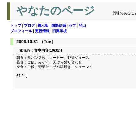
やなたのページ
興味のあるこ
トップ
|
ブログ
|
掲示板
|
国際結婚
|
セブ
|
登山
プロフィール
|
更新情報
|
旧掲示板
2006.10.31 （Tue）
［/Diary：
食事内容(10/31)
］
朝食：食パン２枚、コーヒー、野菜ジュース
昼食：ご飯、みそ汁、天ぷら盛り合わせ
夕食：ご飯、野菜汁、サバ塩焼き、シューマイ
67.3kg