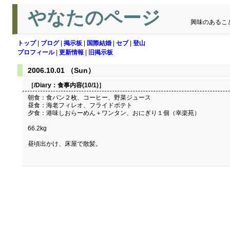
やなたのページ
興味のあるこ
トップ
|
ブログ
|
掲示板
|
国際結婚
|
セブ
|
登山
プロフィール
|
更新情報
|
旧掲示板
2006.10.01 （Sun）
［/Diary：
食事内容(10/1)
］
朝食：食パン２枚、コーヒー、野菜ジュース
昼食：海老フィレオ、フライドポテト
夕食：港味しおらーめん＋ワンタン、おにぎり１個（幸楽苑）
66.2kg
昼頃出かけ、床屋で散髪。