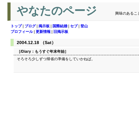
やなたのページ
興味のあるこ
トップ
|
ブログ
|
掲示板
|
国際結婚
|
セブ
|
登山
プロフィール
|
更新情報
|
旧掲示板
2004.12.18 （Sat）
［/Diary：
もうすぐ年末年始
］
そろそろ少しずつ帰省の準備をしていかねば。