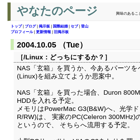
やなたのページ
興味のあるこ
トップ
|
ブログ
|
掲示板
|
国際結婚
|
セブ
|
登山
プロフィール
|
更新情報
|
旧掲示板
2004.10.05 （Tue）
［/Linux：
どっちにするか？
］
NAS「玄箱」を買うか、今あるパーツを
(Linux)を組み立てようか思案中。
NAS「玄箱」を買った場合、Duron 800
HDDを入れる予定。
メモリはPowerMac G3(B&W)へ、光学ド
R/RW)は、 実家のPC(Celeron 300M
というので、 そちらへ流用する予定。