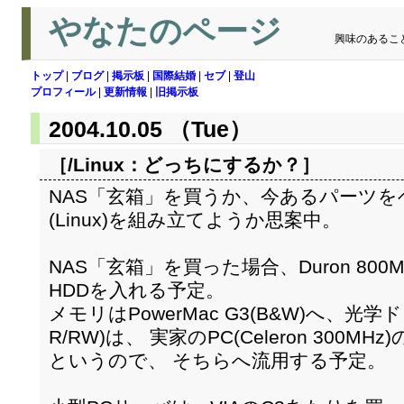
やなたのページ
興味のあるこ
トップ
|
ブログ
|
掲示板
|
国際結婚
|
セブ
|
登山
プロフィール
|
更新情報
|
旧掲示板
2004.10.05 （Tue）
［/Linux：
どっちにするか？
］
NAS「玄箱」を買うか、今あるパーツを
(Linux)を組み立てようか思案中。
NAS「玄箱」を買った場合、Duron 800
HDDを入れる予定。
メモリはPowerMac G3(B&W)へ、光学ド
R/RW)は、 実家のPC(Celeron 300M
というので、 そちらへ流用する予定。