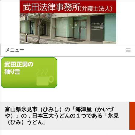
メニュー
Home
所属弁護士
事務所所訓
法律相談案内
弁護士料について
事務所所在地
富山県氷見市（ひみし）の「海津屋（かいづ
リンク集
や）」の，日本三大うどんの１つである「氷見
（ひみ）うどん」
顧問契約について