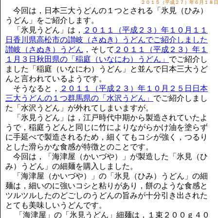
講演のご案内
２０１５（平成２７）年６月１８
今回は，日本三大うどんの１つとされる「氷見（ひみ）
気をつけたい法律のポイント
うどん」をご紹介します。
武田正男の独り言
「氷見うどん」は，
２０１１（平成２３）年１０月１１
日香川県高松市の讃岐（さぬき）うどんでご紹介しました
讃岐（さぬき）うどん
，そして
２０１１（平成２３）年１
１月３日秋田県の「稲庭（いなにわ）うどん」
でご紹介し
ました「稲庭（いなにわ）うどん」と並んで日本三大うど
んと言われているようです。
そうなると，
２０１１（平成２３）年１０月２５日日本
三大うどんの１つ群馬県の「水沢うどん」
でご紹介しまし
た「水沢うどん」が外れてしまいますが。
「氷見うどん」は，江戸時代中期から製造されていたよ
うで，稲庭うどんと同じに竹によりながらかけ油を塗らず
に手延べで製造されるため，細くてもコシが強く，つるり
とした滑らかな食感が特徴とのことです。
今回は，「海津屋（かいづや）」が製造した「氷見（ひ
み）うどん」の細麺を購入しました。
「海津屋（かいづや）」の「氷見（ひみ）うどん」の細
麺は，細いのに強いコシと粘りがあり，餅のような食感と
ツルツルしたのどごしのうどんの旨みが十分引き出された
とても美味しいうどんです。
「海津屋」の「氷見うどん」細麺は，１束２００ｇ４０