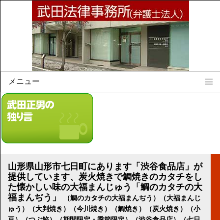
メニュー
Home
所属弁護士
事務所所訓
法律相談案内
弁護士料について
山形県山形市七日町にあります「渋谷食品店」が
事務所所在地
提供しています、炭火焼きで鯛焼きのカタチをし
リンク集
た懐かしい味の大福まんじゅう「鯛のカタチの大
福まんぢう」
（鯛のカタチの大福まんぢう）（大福まんじ
顧問契約について
ゅう）（大判焼き）（今川焼き）（鯛焼き）（炭火焼き）（小
豆）（つぶ餡）（期間限定・季節限定）（渋谷食品店）（七日