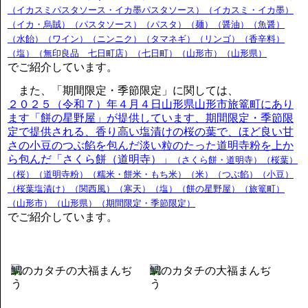
（イカスミパスタソース・イカ墨パスタソース）（イカスミ・イカ墨）
（イカ・烏賊）（パスタソース）（パスタ）（麺）（醤油）（魚醤）
（水飴）（ワイン）（ニンニク）（タマネギ）（リンゴ）（香辛料）
（塩）（無印良品 七日町店）（七日町）（山形市）（山形県）
でご紹介しています。
また、「期間限定・季節限定」に関しては、
２０２５（令和７）年４月４日山形県山形市旅篭町にあり
ます「餅の星野屋」が提供しています、期間限定・季節限
定で提供される、香り高い塩漬けの桜の葉で、ほど良い甘
さの小豆のつぶ餡を包んだ淡い粒のたった道明寺粉を上か
ら包んだ「さくら餅（道明寺）」
（さくら餅・道明寺）（桜葉）
（桜）（道明寺粉）（糯米・餅米・もち米）（米）（つぶ餡）（小豆）
（桜葉塩漬け）（関西風）（寒天）（塩）（餅の星野屋）（旅篭町）
（山形市）（山形県）（期間限定・季節限定）
でご紹介しています。