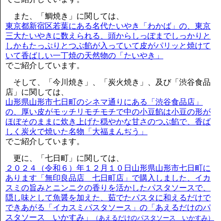
また、「鯛焼き」に関しては、
東京都新宿区若葉にある名代たいやき「わかば」の、東京
三大たいやきに数えられる、頭からしっぽまでしっかりと
しかもたっぷりとつぶ餡が入っていて皮がパリッと焼けて
いて香ばしい一丁焼の天然物の「たいやき」
でご紹介しています。
そして、「今川焼き」、「炭火焼き」、及び「渋谷食品
店」に関しては、
山形県山形市七日町のシネマ通りにある「渋谷食品店」
の、厚い皮がモッチリモチモチで中の小豆餡は小豆の形が
ほぼそのままに炊き上げた穏やかな甘さのつぶ餡で、香ば
しく炭火で焼いた名物「大福まんぢう」
でご紹介しています。
更に、「七日町」に関しては、
２０２４（令和６）年１２月１０日山形県山形市七日町に
あります「無印良品店 七日町店」で購入しました、イカ
スミの旨みとニンニクの香りを活かしたパスタソースで、
隠し味として魚醤を加えた、茹でたパスタに和えるだけで
できあがる「イカスミパスタソース」の「あえるだけのパ
スタソース いかすみ」
（あえるだけのパスタソース いかすみ）