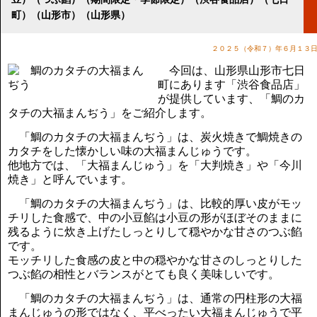
講演のご案内
町）（山形市）（山形県）
気をつけたい法律のポイント
武田正男の独り言
２０２５（令和７）年６月１３
今回は、山形県山形市七日
町にあります「渋谷食品店」
が提供しています、「鯛のカ
タチの大福まんぢう」をご紹介します。
「鯛のカタチの大福まんぢう」は、炭火焼きで鯛焼きの
カタチをした懐かしい味の大福まんじゅうです。
他地方では、「大福まんじゅう」を「大判焼き」や「今川
焼き」と呼んでいます。
「鯛のカタチの大福まんぢう」は、比較的厚い皮がモッ
チリした食感で、中の小豆餡は小豆の形がほぼそのままに
残るように炊き上げたしっとりして穏やかな甘さのつぶ餡
です。
モッチリした食感の皮と中の穏やかな甘さのしっとりした
つぶ餡の相性とバランスがとても良く美味しいです。
「鯛のカタチの大福まんぢう」は、通常の円柱形の大福
まんじゅうの形ではなく、平べったい大福まんじゅうで平