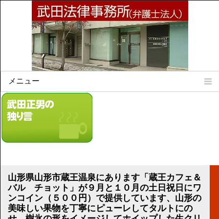
メニュー
Home
所属弁護士
事務所所訓
法律相談案内
弁護士料について
事務所所在地
山形県山形市蔵王温泉にあります「蔵王カフェ＆
リンク集
バル チョット」が９月と１０月の土日祝日にワ
ンコイン（５００円）で提供しています、山形の
顧問契約について
美味しい果物を丁寧にピューレしてタルトにの
せ、樹氷の形をイメージしてホイップした生クリ