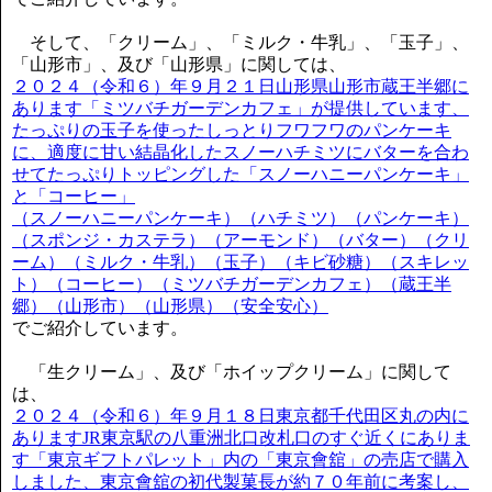
そして、「クリーム」、「ミルク・牛乳」、「玉子」、
「山形市」、及び「山形県」に関しては、
２０２４（令和６）年９月２１日山形県山形市蔵王半郷に
あります「ミツバチガーデンカフェ」が提供しています、
たっぷりの玉子を使ったしっとりフワフワのパンケーキ
に、適度に甘い結晶化したスノーハチミツにバターを合わ
せてたっぷりトッピングした「スノーハニーパンケーキ」
と「コーヒー」
（スノーハニーパンケーキ）（ハチミツ）（パンケーキ）
（スポンジ・カステラ）（アーモンド）（バター）（クリ
ーム）（ミルク・牛乳）（玉子）（キビ砂糖）（スキレッ
ト）（コーヒー）（ミツバチガーデンカフェ）（蔵王半
郷）（山形市）（山形県）（安全安心）
でご紹介しています。
「生クリーム」、及び「ホイップクリーム」に関して
は、
２０２４（令和６）年９月１８日東京都千代田区丸の内に
ありますJR東京駅の八重洲北口改札口のすぐ近くにありま
す「東京ギフトパレット」内の「東京會舘」の売店で購入
しました、東京會舘の初代製菓長が約７０年前に考案し、