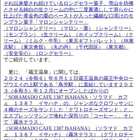
それ以来愛され続けているロングセラー菓子、雪山を彷彿
とさせる純白の生クリームの中に二度裏漉しして滑らかに
仕上げた黄金色の栗のペーストが入った繊細な口溶けのモ
ンブラン菓子「マロンシャンテリー」
（マロンシャンテリー）（マロン・栗）（シャンテリー）
（モンブラン）（生クリーム）（ホイップクリーム）（ク
リーム）（ミルク・牛乳）（東京ギフトパレット）（JR東
京駅）（東京會舘）（丸の内）（千代田区）（東京都）
（安全安心）（ロングセラー）
でご紹介しています。
更に、「蔵王温泉」に関しては、
２０２４（令和６）年６月１１日蔵王温泉の蔵王中央ロー
プウエイの上駅である「鳥兜駅」に直結しています２０２
３（令和５）年１２月にオープンしたばかりの
「SORAMADO CAFE 1387 ISAHANA・ソラマド カフ
ェ １３８７ イサハナ」の、ジャンボなクロワッサンに
４種のチーズをサンドした「クワトロチーズサンド」と、
エスプレッソマシンで淹れた深煎りの「コーヒー」、そし
て「霧氷テラス」
（SORAMADO CAFE 1387 ISAHANA）（ソラマド カフ
ェ １３８７ イサハナ）（霧氷テラス）（クワトロチー