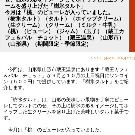
講演のご案内
ームを盛り上げた「樹氷タルト」
気をつけたい法律のポイント
今月は「桃」のピューレが入っていました。
武田正男の独り言
（樹氷タルト）（タルト）（ホイップクリーム）
（生クリーム）（クリーム）（ミルク・牛乳）
（桃）（ピューレ）（ジャム）（玉子）（蔵王カ
フェ＆バル チョット）（蔵王温泉）（山形市）
（山形県）（期間限定・季節限定）
２０２４（令和６）年９月２２
今回は、山形県山形市蔵王温泉にあります「蔵王カフェ
＆バル チョット」が９月と１０月の土日祝日にワンコイ
ン（５００円）で提供しています、「樹氷タルト」をご紹
介します。
「樹氷タルト」は、山形の美味しい果物を丁寧にピュー
レしてタルトにのせ、その上に樹氷の形をイメージしてホ
イップした生クリームを盛り上げた美味しいタルト菓子で
す。
今月は「桃」のピューレが入っていました。