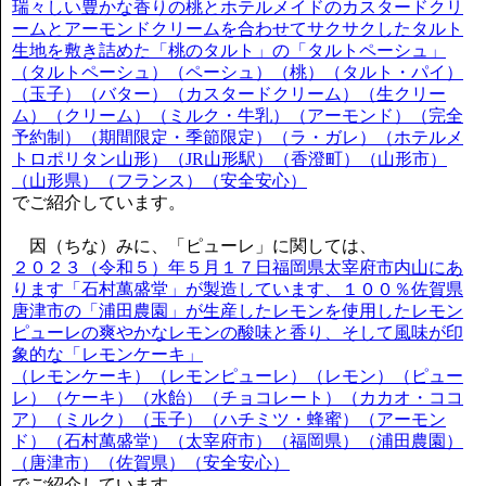
瑞々しい豊かな香りの桃とホテルメイドのカスタードクリ
ームとアーモンドクリームを合わせてサクサクしたタルト
生地を敷き詰めた「桃のタルト」の「タルトペーシュ」
（タルトペーシュ）（ペーシュ）（桃）（タルト・パイ）
（玉子）（バター）（カスタードクリーム）（生クリー
ム）（クリーム）（ミルク・牛乳）（アーモンド）（完全
予約制）（期間限定・季節限定）（ラ・ガレ）（ホテルメ
トロポリタン山形）（JR山形駅）（香澄町）（山形市）
（山形県）（フランス）（安全安心）
でご紹介しています。
因（ちな）みに、「ピューレ」に関しては、
２０２３（令和５）年５月１７日福岡県太宰府市内山にあ
ります「石村萬盛堂」が製造しています、１００％佐賀県
唐津市の「浦田農園」が生産したレモンを使用したレモン
ピューレの爽やかなレモンの酸味と香り、そして風味が印
象的な「レモンケーキ」
（レモンケーキ）（レモンピューレ）（レモン）（ピュー
レ）（ケーキ）（水飴）（チョコレート）（カカオ・ココ
ア）（ミルク）（玉子）（ハチミツ・蜂蜜）（アーモン
ド）（石村萬盛堂）（太宰府市）（福岡県）（浦田農園）
（唐津市）（佐賀県）（安全安心）
でご紹介しています。