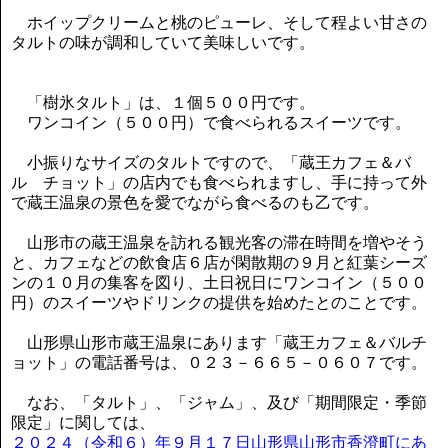
ホイップクリームと桃のピューレ、そして程よい甘さの
タルトの味が調和していて美味しいです。
「樹氷タルト」は、１個５００円です。
ワンコイン（５００円）で食べられるスイーツです。
小振りなサイズのタルトですので、「蔵王カフェ＆バ
ル チョット」の店内でも食べられますし、手に持って外
で蔵王温泉の景色を愛でながら食べるのも乙です。
山形市の蔵王温泉を訪れる観光客の滞在時間を増やそう
と、カフェなどの飲食店６店が閑散期の９月と紅葉シーズ
ンの１０月の集客を図り、土日祝日にワンコイン（５００
円）のスイーツやドリンクの提供を始めたとのことです。
山形県山形市蔵王温泉にあります「蔵王カフェ＆バルチ
ョット」の電話番号は、０２３－６６５－０６０７です。
なお、「タルト」、「ジャム」、及び「期間限定・季節
限定」に関しては、
２０２４（令和６）年９月１７日山形県山形市香澄町にあ