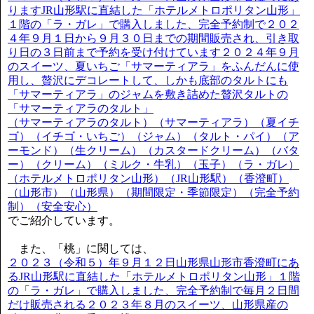
りますJR山形駅に直結した「ホテルメトロポリタン山形」
１階の「ラ・ガレ」で購入しました、完全予約制で２０２
４年９月１日から９月３０日までの期間販売され、引き取
り日の３日前まで予約を受け付けています２０２４年９月
のスイーツ、夏いちご「サマーティアラ」をふんだんに使
用し、贅沢にデコレートして、しかも底部のタルトにも
「サマーティアラ」のジャムを敷き詰めた贅沢タルトの
「サマーティアラのタルト」
（サマーティアラのタルト）（サマーティアラ）（夏イチ
ゴ）（イチゴ・いちご）（ジャム）（タルト・パイ）（ア
ーモンド）（生クリーム）（カスタードクリーム）（バタ
ー）（クリーム）（ミルク・牛乳）（玉子）（ラ・ガレ）
（ホテルメトロポリタン山形）（JR山形駅）（香澄町）
（山形市）（山形県）（期間限定・季節限定）（完全予約
制）（安全安心）
でご紹介しています。
また、「桃」に関しては、
２０２３（令和５）年９月１２日山形県山形市香澄町にあ
るJR山形駅に直結した「ホテルメトロポリタン山形」１階
の「ラ・ガレ」で購入しました、完全予約制で毎月２日間
だけ販売される２０２３年８月のスイーツ、山形県産の