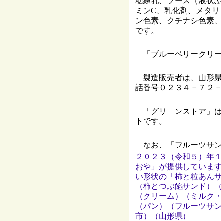
糖練乳、ソース（液状
ミンC、乳化剤、メタ
ン色素、クチナシ色素、
です。
「ブルーベリークリー
製造販売者は、山形県
話番号０２３４－７２
「グリーンストア」は
トです。
なお、「フルーツサン
２０２３（令和５）年
おや」が提供していま
い形状の「柿と粒あん
（柿とつぶ餡サンド）
（クリーム）（ミルク
（パン）（フルーツサ
市）（山形県）