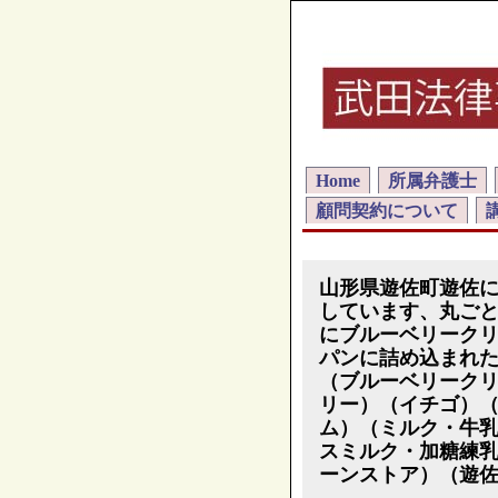
Home
所属弁護士
顧問契約について
山形県遊佐町遊佐
しています、丸ご
にブルーベリーク
パンに詰め込まれ
（ブルーベリーク
リー）（イチゴ）
ム）（ミルク・牛
スミルク・加糖練
ーンストア）（遊