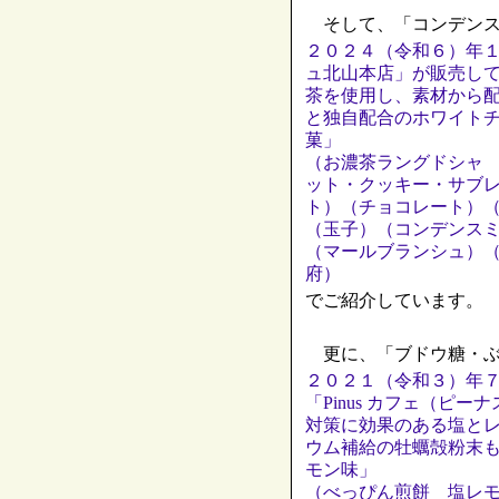
そして、「コンデンス
２０２４（令和６）年
ュ北山本店」が販売し
茶を使用し、素材から
と独自配合のホワイト
菓」
（お濃茶ラングドシャ
ット・クッキー・サブ
ト）（チョコレート）
（玉子）（コンデンス
（マールブランシュ）
府）
でご紹介しています。
更に、「ブドウ糖・ぶ
２０２１（令和３）年
「Pinus カフェ（
対策に効果のある塩と
ウム補給の牡蠣殻粉末
モン味」
（べっぴん煎餅 塩レ