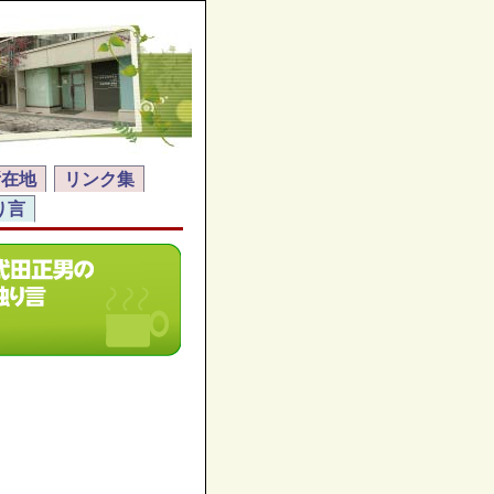
所在地
リンク集
り言