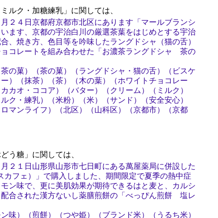
ミルク・加糖練乳」に関しては、
１月２４日京都府京都市北区にあります「マールブランシ
ています、京都の宇治白川の厳選茶葉をはじめとする宇治
配合、焼き方、色目等を吟味したラングドシャ（猫の舌）
チョコレートを組み合わせた「お濃茶ラングドシャ 茶の
 茶の菓）（茶の菓）（ラングドシャ・猫の舌）（ビスケ
レー）（抹茶）（茶）（木の葉）（ホワイトチョコレー
（カカオ・ココア）（バター）（クリーム）（ミルク）
ミルク・練乳）（米粉）（米）（サンド）（安全安心）
（ロマンライフ）（北区）（山科区）（京都市）（京都
どう糖」に関しては、
７月２１日山形県山形市七日町にある萬屋薬局に併設した
ピーナスカフェ）」で購入しました、期間限定で夏季の熱中症
レモン味で、更に美肌効果が期待できるはと麦と、カルシ
も配合された漢方ないし薬膳煎餅の「べっぴん煎餅 塩レ
モン味）（煎餅）（つや姫）（ブランド米）（うるち米）