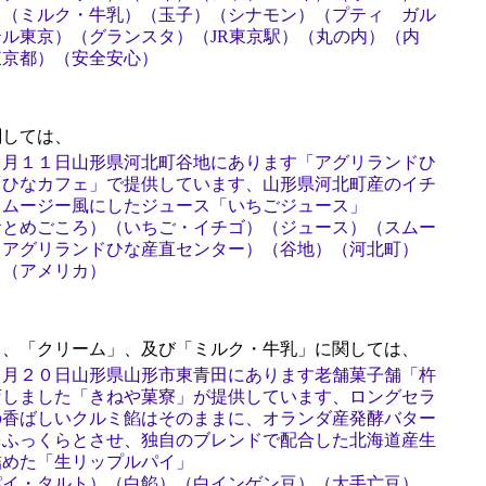
）（ミルク・牛乳）（玉子）（シナモン）（プティ ガル
ル東京）（グランスタ）（JR東京駅）（丸の内）（内
東京都）（安全安心）
しては、
５月１１日山形県河北町谷地にあります「アグリランドひ
「ひなカフェ」で提供しています、山形県河北町産のイチ
スムージー風にしたジュース「いちごジュース」
おとめごころ）（いちご・イチゴ）（ジュース）（スムー
（アグリランドひな産直センター）（谷地）（河北町）
）（アメリカ）
、「クリーム」、及び「ミルク・牛乳」に関しては、
５月２０日山形県山形市東青田にあります老舗菓子舗「杵
店しました「きねや菓寮」が提供しています、ロングセラ
の香ばしいクルミ餡はそのままに、オランダ産発酵バター
をふっくらとさせ、独自のブレンドで配合した北海道産生
詰めた「生リップルパイ」
パイ・タルト）（白餡）（白インゲン豆）（大手亡豆）