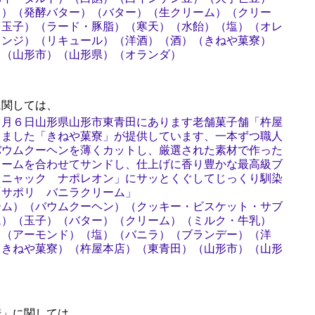
ミ）（発酵バター）（バター）（生クリーム）（クリー
（玉子）（ラード・豚脂）（寒天）（水飴）（塩）（オレ
レンジ）（リキュール）（洋酒）（酒）（きねや菓寮）
）（山形市）（山形県）（オランダ）
関しては、
５月６日山形県山形市東青田にあります老舗菓子舗「杵屋
しました「きねや菓寮」が提供しています、一本ずつ職人
バウムクーヘンを薄くカットし、厳選された素材で作った
リームを合わせてサンドし、仕上げに香り豊かな最高級ブ
コニャック ナポレオン」にサッとくぐしてじっくり馴染
「サポリ バニラクリーム」
ーム）（バウムクーヘン）（クッキー・ビスケット・サブ
ム）（玉子）（バター）（クリーム）（ミルク・牛乳）
）（アーモンド）（塩）（バニラ）（ブランデー）（洋
（きねや菓寮）（杵屋本店）（東青田）（山形市）（山形
」に関しては、