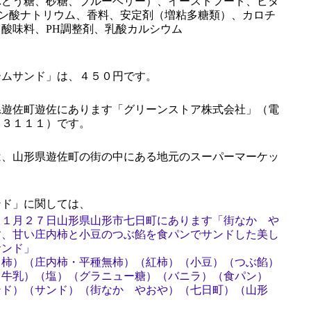
ぶどう糖、砂糖、ブルーベリー）、イーストフード、ビタ
リン酸ナトリウム、香料、安定剤（増粘多糖類）、カロチ
酸味料、PH調整剤、乳酸カルシウム
ムサンド」は、４５０円です。
遊佐町遊佐にあります「グリーンストア株式会社」（電
－３１１１）です。
、山形県遊佐町の街の中にある地元のスーパーマーケッ
ド」に関しては、
１１月２７日山形県山形市七日町にあります「街なか や
す、甘い庄内柿と小豆のつぶ餡を食パンでサンドした美し
サンド」
（柿）（庄内柿・平種無柿）（紅柿）（小豆）（つぶ餡）
・牛乳）（塩）（グラニュー糖）（バニラ）（食パン）
ンド）（サンド）（街なか やおや）（七日町）（山形