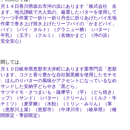
３月１４日香川県坂出市沖の浜にあります「株式会社 名
います、地元讃岐で大人気の、厳選したバターを使用して
一つ一つ手作業で一折り一折り丹念に折りあげたパイ生地
手作業で巻き上げ焼き上げたリーフパイの「かまどパイ」
フパイ）（パイ・タルト）（グラニュー糖）（バター）
・牛乳）（玉子）（クルミ）（名物かまど）（沖の浜）
（安全安心）
関しては、
３月１０日岐阜県恵那市大井町にあります栗専門店「恵那
ています、コクと香り豊かな自社製黒糖を使用したモチモ
で、ほんのりバターの風味がアクセントになっているなめ
をサンドした安納芋どらやき「黒どら」
（サツマイモ・さつまいも・薩摩芋）（芋）（どら焼き）
ロップ）（サンド）（バター）（クリーム）（ミルク・牛
ハチミツ）（麦芽糖）（水飴）（ミリン・みりん）（寒
）（恵那川上屋）（恵那市）（中津川市）（岐阜県）（種
期間限定・季節限定）