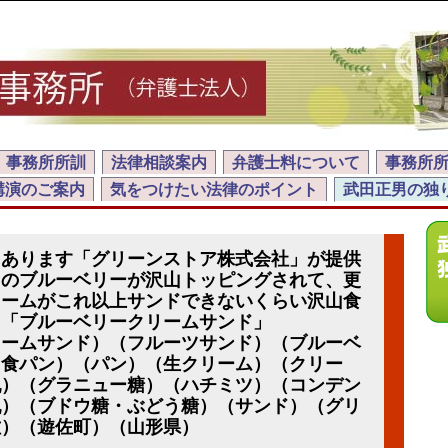
事務所所訓
法律相談案内
弁護士料について
事務所
講演のご案内
気をつけたい法律のポイント
武田正男の独
にあります「グリーンストア株式会社」が提供
とのブルーベリーが沢山トッピングされて、更
リームがこれ以上サンドできないくらい沢山食
た「ブルーベリークリームサンド」
リームサンド）（フルーツサンド）（ブルーベ
（食パン）（パン）（生クリーム）（クリー
乳）（グラニュー糖）（ハチミツ）（コンデン
乳）（ブドウ糖・ぶどう糖）（サンド）（グリ
佐）（遊佐町）（山形県）