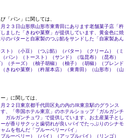
び「パン」に関しては、
４月２３日山形県山形市東青田にあります老舗菓子店「杵
店しました「きねや菓寮」が提供しています、黄金色に焼
ぷりのバターと自家製のつぶ餡をサンドした「自家製あん
ースト）（小豆）（つぶ餡）（バター）（クリーム）（ミ
）（パン）（トースト）（サンド）（塩昆布）（昆布）
ズ）（チーズ）（柚子胡椒）（柚子）（胡椒）（ブレンド
）（きねや菓寮）（杵屋本店）（東青田）（山形市）（山
ー」に関しては、
月２２日東京都千代田区丸の内のJR東京駅のグランス
ます、「帝国ホテル東京」のホテルショップ「ガルガンチ
ィ ガルガンチュワ」で提供しています、お土産菓子とし
ターが香りサクッと歯切れが良いパイでたっぷりのシナモ
ジャムを包んだ「ブルーベリーパイ」
（ブルーベリー）（パイ）（アップルパイ）（リンゴ）