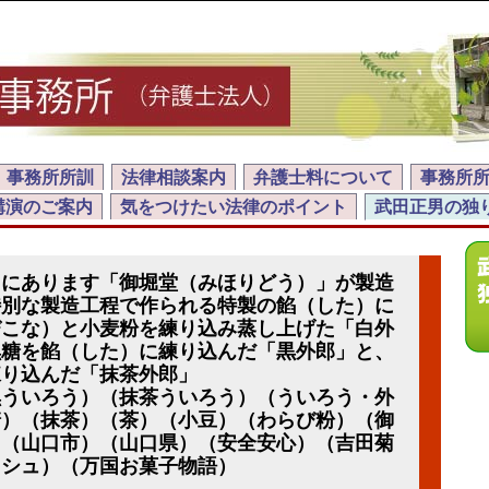
事務所所訓
法律相談案内
弁護士料について
事務所
講演のご案内
気をつけたい法律のポイント
武田正男の独
りにあります「御堀堂（みほりどう）」が製造
特別な製造工程で作られる特製の餡（した）に
びこな）と小麦粉を練り込み蒸し上げた「白外
黒糖を餡（した）に練り込んだ「黒外郎」と、
練り込んだ「抹茶外郎」
黒ういろう）（抹茶ういろう）（ういろう・外
糖）（抹茶）（茶）（小豆）（わらび粉）（御
）（山口市）（山口県）（安全安心）（吉田菊
ッシュ）（万国お菓子物語）