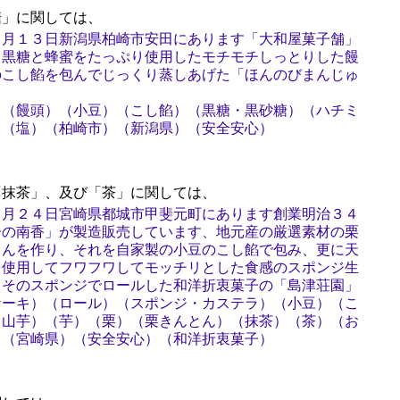
」に関しては、
２月１３日新潟県柏崎市安田にあります「大和屋菓子舗」
、黒糖と蜂蜜をたっぷり使用したモチモチしっとりした饅
のこし餡を包んでじっくり蒸しあげた「ほんのびまんじゅ
）（饅頭）（小豆）（こし餡）（黒糖・黒砂糖）（ハチミ
）（塩）（柏崎市）（新潟県）（安全安心）
抹茶」、及び「茶」に関しては、
２月２４日宮崎県都城市甲斐元町にあります創業明治３４
子の南香」が製造販売しています、地元産の厳選素材の栗
とんを作り、それを自家製の小豆のこし餡で包み、更に天
を使用してフワフワしてモッチリとした食感のスポンジ生
、そのスポンジでロールした和洋折衷菓子の「島津荘園」
ケーキ）（ロール）（スポンジ・カステラ）（小豆）（こ
（山芋）（芋）（栗）（栗きんとん）（抹茶）（茶）（お
）（宮崎県）（安全安心）（和洋折衷菓子）