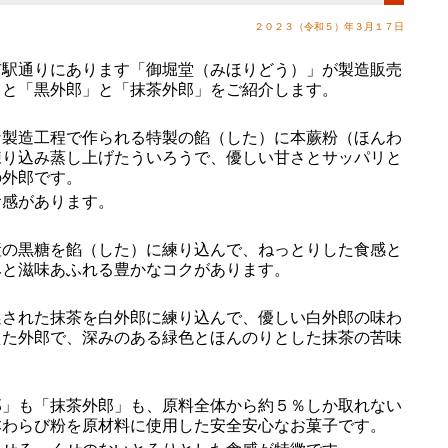
２０２３（令和５）年３月１７日
駅通りにあります「御堀堂（みほりどう）」が製造販売
」と「黒外郎」と「抹茶外郎」をご紹介します。
製造工程で作られる特製の餡（した）に本蕨粉（ほんわ
練り込み蒸し上げたういろうで、優しい甘さとサッパリと
の外郎です。
感があります。
の黒糖を餡（した）に練り込んで、ねっとりした食感と
みと滋味あふれる豊かなコクがあります。
された抹茶を白外郎に練り込んで、優しい白外郎の味わ
えた外郎で、深みのある緑色とほんのりとした抹茶の苦味
。
」も「抹茶外郎」も、原料全体から約５％しか取れない
本わらび粉を原材料に使用した安全安心なお菓子です。