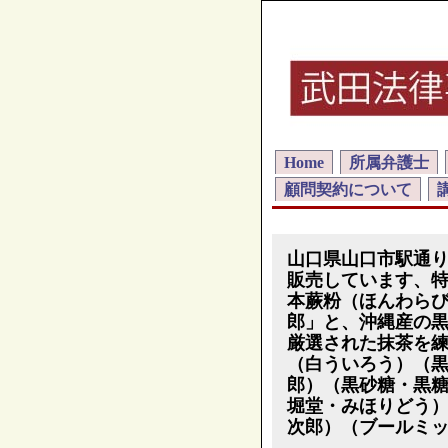
Home
所属弁護士
顧問契約について
山口県山口市駅通
販売しています、
本蕨粉（ほんわら
郎」と、沖縄産の
厳選された抹茶を
（白ういろう）（
郎）（黒砂糖・黒
堀堂・みほりどう
次郎）（ブールミ