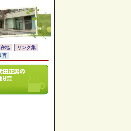
所在地
リンク集
り言