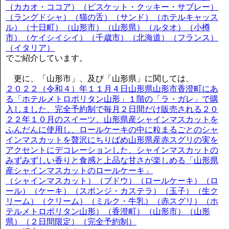
（カカオ・ココア）（ビスケット・クッキー・サブレー）
（ラングドシャ）（猫の舌）（サンド）（ホテルキャッス
ル）（十日町）（山形市）（山形県）（ルタオ）（小樽
市）（ケイシイシイ）（千歳市）（北海道）（フランス）
（イタリア）
でご紹介しています。
更に、「山形市」、及び「山形県」に関しては、
２０２２（令和４）年１１月４日山形県山形市香澄町にあ
る「ホテルメトロポリタン山形」１階の「ラ・ガレ」で購
入しました、完全予約制で毎月２日間だけ販売される２０
２２年１０月のスイーツ、山形県産シャインマスカットを
ふんだんに使用し、ロールケーキの中に粒まるごとのシャ
インマスカットを贅沢にちりばめ山形県産赤スグリの実を
アクセントにデコレーションした、シャインマスカットの
みずみずしい香りと食感と上品な甘さが楽しめる「山形県
産シャインマスカットのロールケーキ」
（シャインマスカット）（ブドウ）（ロールケーキ）（ロ
ール）（ケーキ）（スポンジ・カステラ）（玉子）（生ク
リーム）（クリーム）（ミルク・牛乳）（赤スグリ）（ホ
テルメトロポリタン山形）（香澄町）（山形市）（山形
県）（２日間限定）（完全予約制）