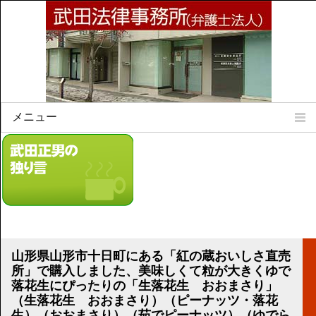
メニュー
Home
所属弁護士
事務所所訓
法律相談案内
弁護士料について
事務所所在地
山形県山形市十日町にある「紅の蔵おいしさ直売
リンク集
所」で購入しました、美味しくて粒が大きくゆで
落花生にぴったりの「生落花生 おおまさり」
顧問契約について
（生落花生 おおまさり）（ピーナッツ・落花
生）（おおまさり）（茹でピーナッツ）（ゆでら