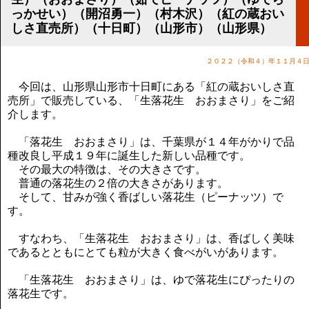
講演のご案内
っかせい）（開沼勇一）（村木沢）（紅の蔵おい
気をつけたい法律のポイント
しさ直売所）（十日町）（山形市）（山形県）
武田正男の独り言
２０２２（令和４）年１１月４
今回は、山形県山形市十日町にある「紅の蔵おいしさ直
売所」で販売している、「生落花生 おおまさり」をご紹
介します。
「落花生 おおまさり」は、千葉県が１４年がかりで品
種改良し平成１９年に誕生した新しい品種です。
その最大の特徴は、その大きさです。
普通の落花生の２倍の大きさがあります。
そして、甘みが強く香ばしい落花生（ピーナッツ）で
す。
すなわち、「生落花生 おおまさり」は、香ばしく美味
であるとともにとても粒が大きく食べがいがあります。
「生落花生 おおまさり」は、ゆで落花生にぴったりの
落花生です。