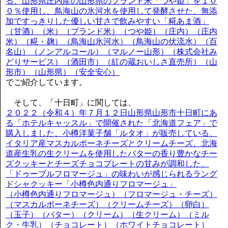
る、山形県庄内産の山形県のブランド米「つや姫」を１０
０％使用し、鳥海山の氷河水を使用して発酵させた、無添
加ですっきりした優しい甘さで飲みやすい「糀あま酒」
（甘酒）（米）（ブランド米）（つや姫）（庄内）（庄内
米）（糀・麹）（鳥海山氷河水）（鳥海山の伏流水）（百
名山）（ノンアルコール）（マルノー山形）（株式会社み
どりサービス）（酒田市）（紅の蔵おいしさ直売所）（山
形市）（山形県）（安全安心）
でご紹介しています。
そして、「十日町」に関しては、
２０２２（令和４）年７月１２日山形県山形市十日町にあ
る「ホテルキャッスル」で開催された「北海道フェア」で
購入しました、小樽洋菓子舗「ルタオ」が販売している、
イタリア産マスカルポーネチーズとクリームチーズ、北海
道産生乳の生クリームを使用したバターの香り豊かなチー
ズクッキーとチーズチョコプレートの甘みが調和した、
「ドゥーブルフロマージュ」の味わいが感じられるラング
ドシャクッキー「小樽色内通りフロマージュ」
（小樽色内通りフロマージュ）（フロマージュ・チーズ）
（マスカルポーネチーズ）（クリームチーズ）（卵白）
（玉子）（バター）（クリーム）（生クリーム）（ミル
ク・牛乳）（チョコレート）（ホワイトチョコレート）