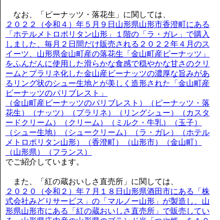
なお、「ピーナッツ・落花生」に関しては、
２０２２（令和４）年５月９日山形県山形市香澄町にある
「ホテルメトロポリタン山形」１階の「ラ・ガレ」で購入
しました、毎月２日間だけ販売される２０２２年４月のス
イーツ、山形県金山町産の落花生「金山町産ビーナッツ」
をふんだんに使用した滑らかな食感で穏やかな甘さのクリ
ームとプラリネ化した金山産ビーナッツの濃厚な旨みがあ
るリング状のシュー生地とが美しく造形された「金山町産
ビーナッツのパリブレスト」
（金山町産ビーナッツのパリブレスト）（ピーナッツ・落
花生）（ナッツ）（プラリネ）（リングシュー）（カスタ
ードクリーム）（クリーム）（ミルク・牛乳）（玉子）
（シュー生地）（シュークリーム）（ラ・ガレ）（ホテル
メトロポリタン山形）（香澄町）（山形市）（金山町）
（山形県）（フランス）
でご紹介しています。
また、「紅の蔵おいしさ直売所」に関しては、
２０２０（令和２）年７月１８日山形県酒田市にある「株
式会社みどりサービス」の「マルノー山形」が製造し、山
形県山形市にある「紅の蔵おいしさ直売所」で販売してい