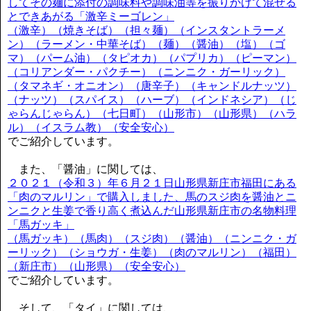
してその麺に添付の調味料や調味油等を振りかけて混ぜる
とできあがる「激辛ミーゴレン」
（激辛）（焼きそば）（担々麺）（インスタントラーメ
ン）（ラーメン・中華そば）（麺）（醤油）（塩）（ゴ
マ）（パーム油）（タピオカ）（パプリカ）（ピーマン）
（コリアンダー・パクチー）（ニンニク・ガーリック）
（タマネギ・オニオン）（唐辛子）（キャンドルナッツ）
（ナッツ）（スパイス）（ハーブ）（インドネシア）（じ
ゃらんじゃらん）（七日町）（山形市）（山形県）（ハラ
ル）（イスラム教）（安全安心）
でご紹介しています。
また、「醤油」に関しては、
２０２１（令和３）年６月２１日山形県新庄市福田にある
「肉のマルリン」で購入しました、馬のスジ肉を醤油とニ
ンニクと生姜で香り高く煮込んだ山形県新庄市の名物料理
「馬ガッキ」
（馬ガッキ）（馬肉）（スジ肉）（醤油）（ニンニク・ガ
ーリック）（ショウガ・生姜）（肉のマルリン）（福田）
（新庄市）（山形県）（安全安心）
でご紹介しています。
そして、「タイ」に関しては、