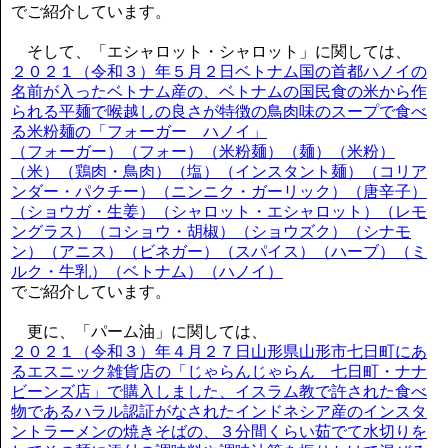
でご紹介しています。
そして、「エシャロット・シャロット」に関しては、
２０２１（令和３）年５月２日ベトナム国の首都ハノイの
名前が入ったベトナム産の、ベトナムの国民食の米から作
られる平麺で喉越しの良さが特徴の鳥肉味のスープで食べ
る米粉麺の「フォーガー ハノイ」
（フォーガー）（フォー）（米粉麺）（麺）（米粉）
（米）（鶏肉・鳥肉）（塩）（インスタント麺）（コリア
ンダー・パクチー）（ニンニク・ガーリック）（唐辛子）
（ショウガ・生姜）（シャロット・エシャロット）（レモ
ングラス）（コショウ・胡椒）（ショウズク）（シナモ
ン）（アニス）（ビネガー）（スパイス）（ハーブ）（ミ
ルク・牛乳）（ベトナム）（ハノイ）
でご紹介しています。
更に、「パーム油」に関しては、
２０２１（令和３）年４月２７日山形県山形市七日町にあ
るエスニック雑貨店の「じゃらんじゃらん 七日町・ナナ
ビーンズ店」で購入しました、イスラム教で許された食べ
物であるハラル認証がなされたインドネシア産のインスタ
ントラーメンの焼きそばの、３分間くらい茹でて水切りを