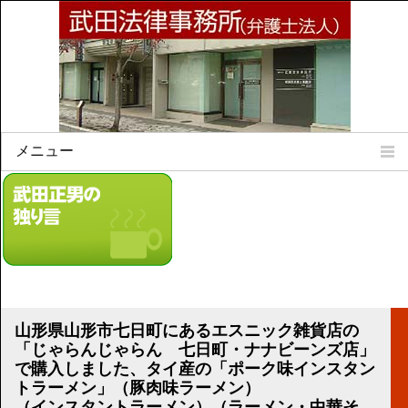
メニュー
Home
所属弁護士
事務所所訓
法律相談案内
弁護士料について
事務所所在地
山形県山形市七日町にあるエスニック雑貨店の
リンク集
「じゃらんじゃらん 七日町・ナナビーンズ店」
で購入しました、タイ産の「ポーク味インスタン
顧問契約について
トラーメン」（豚肉味ラーメン）
（インスタントラーメン）（ラーメン・中華そ