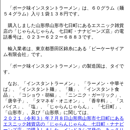
「ポーク味インスタントラーメン」は、６０グラム（麺
５４グラム）入り１袋１３８円です。
購入しました山形県山形市七日町にあるエスニック雑貨
店の「じゃらんじゃらん 七日町・ナナビーンズ店」の電
話番号は、０２３ー６２２ー６８８３です。
輸入業者は、東京都墨田区錦糸にある「ピーケーサイア
ム有限会社」です。
「ポーク味インスタントラーメン」の製造国は、タイで
す。
なお、「インスタントラーメン」、「ラーメン・中華そ
ば」、「インスタント麺」、「麺」、「インスタント食
品」、「コショウ・胡椒」、「ニンニク・ガーリック」、
「唐辛子」、「タマネギ・オニオン」、「香辛料」、「ス
パイス」、「塩」、「じゃらんじゃらん」、「七日町」、
「山形市」、及び「山形県」に関しては、
２０２１（令和３）年７月８日山形県山形市七日町にある
エスニック雑貨店の「じゃらんじゃらん 七日町・ナナビ
ーンズ店」で購入しました、インドネシア発の、あっさり