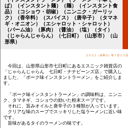
講演のご案内
ば）（インスタント麺）（麺）（インスタント食
気をつけたい法律のポイント
品）（コショウ・胡椒）（ニンニク・ガーリッ
武田正男の独り言
ク）（香辛料）（スパイス）（唐辛子）（タマネ
ギ・オニオン）（エシャロット・シャロット）
（パーム油）（豚肉）（醤油）（塩）（タイ）
（じゃらんじゃらん）（七日町）（山形市）（山
形県）
２０２１（令和３）年７月１１
今回は、山形県山形市七日町にあるエスニック雑貨店の
「じゃらんじゃらん 七日町・ナナビーンズ店」で購入し
ました、「ポーク味インスタントラーメン」をご紹介しま
す。
「ポーク味インスタントラーメン」の調味料は、ニンニ
ク、タマネギ、コショウの効いた粉末スープです。
それに、旨みオイルと唐辛子の３種類が入っています。
クリアな味のスープでスッキリした塩ラーメンに近い味
です。
旨味があるタイのラーメンの味です。