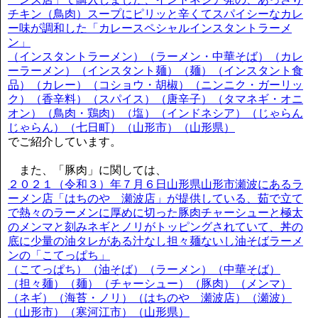
チキン（鳥肉）スープにピリッと辛くてスパイシーなカレ
ー味が調和した「カレースペシャルインスタントラーメ
ン」
（インスタントラーメン）（ラーメン・中華そば）（カレ
ーラーメン）（インスタント麺）（麺）（インスタント食
品）（カレー）（コショウ・胡椒）（ニンニク・ガーリッ
ク）（香辛料）（スパイス）（唐辛子）（タマネギ・オニ
オン）（鳥肉・鶏肉）（塩）（インドネシア）（じゃらん
じゃらん）（七日町）（山形市）（山形県）
でご紹介しています。
また、「豚肉」に関しては、
２０２１（令和３）年７月６日山形県山形市瀬波にあるラ
ーメン店「はちのや 瀬波店」が提供している、茹で立て
で熱々のラーメンに厚めに切った豚肉チャーシューと極太
のメンマと刻みネギとノリがトッピングされていて、丼の
底に少量の油タレがある汁なし担々麺ないし油そばラーメ
ンの「こてっぱち」
（こてっぱち）（油そば）（ラーメン）（中華そば）
（担々麺）（麺）（チャーシュー）（豚肉）（メンマ）
（ネギ）（海苔・ノリ）（はちのや 瀬波店）（瀬波）
（山形市）（寒河江市）（山形県）