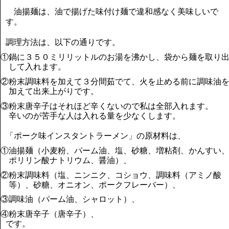
油揚麺は、油で揚げた味付け麺で違和感なく美味しいで
す。
調理方法は、以下の通りです。
①鍋に３５０ミリリットルのお湯を沸かし、袋から麺を取り
して入れます。
②粉末調味料を加えて３分間茹でて、火を止める前に調味油
加えて出来上がりです。
③粉末唐辛子はそれほど辛くないので私は全部入れます。
辛いのが苦手な人は入れる量を少なくします。
「ポーク味インスタントラーメン」の原材料は、
①油揚麺（小麦粉、パーム油、塩、砂糖、増粘剤、かんすい
ポリリン酸ナトリウム、醤油）、
②粉末調味料（塩、ニンニク、コショウ、調味料（アミノ酸
等）、砂糖、オニオン、ポークフレーバー）、
③調味油（パーム油、シャロット）、
④粉末唐辛子（唐辛子）、
です。