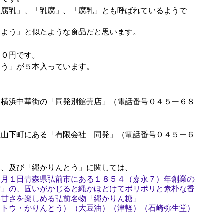
腐乳」、「乳腐」、「腐乳」とも呼ばれているようで
よう」と似たような食品だと思います。
０円です。
う」が５本入っています。
横浜中華街の「同発別館売店」（電話番号０４５ー６８
山下町にある「有限会社 同発」（電話番号０４５ー６
。
、及び「縄かりんとう」に関しては、
５月１日青森県弘前市にある１８５４（嘉永７）年創業の
堂」の、固いがかじると縄がほどけてポリポリと素朴な香
い甘さを楽しめる弘前名物「縄かりん糖」
ントウ・かりんとう）（大豆油）（津軽）（石崎弥生堂）