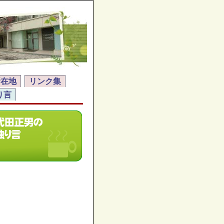
所在地
リンク集
り言