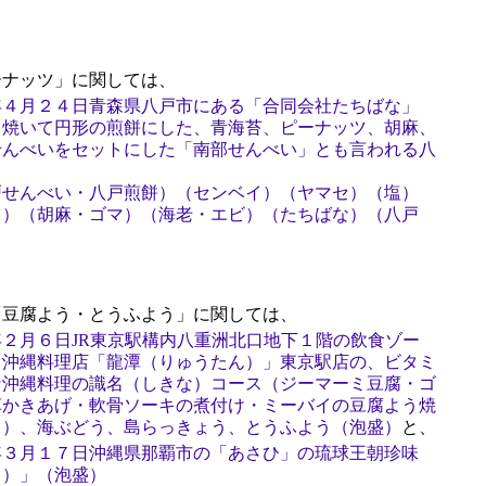
ナッツ」に関しては、
年４月２４日青森県八戸市にある「合同会社たちばな」
て焼いて円形の煎餅にした、青海苔、ピーナッツ、胡麻、
せんべいをセットにした「南部せんべい」とも言われる八
」
戸せんべい・八戸煎餅）（センベイ）（ヤマセ）（塩）
ツ）（胡麻・ゴマ）（海老・エビ）（たちばな）（八戸
豆腐よう・とうふよう」に関しては、
２月６日JR東京駅構内八重洲北口地下１階の飲食ゾー
る沖縄料理店「龍潭（りゅうたん）」東京駅店の、ビタミ
な沖縄料理の識名（しきな）コース（ジーマーミ豆腐・ゴ
草かきあげ・軟骨ソーキの煮付け・ミーバイの豆腐よう焼
ト）、海ぶどう、島らっきょう、とうふよう（泡盛）
と、
年３月１７日沖縄県那覇市の「あさひ」の琉球王朝珍味
う）」（泡盛）