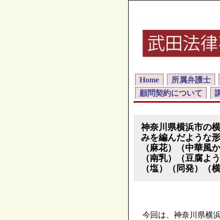
Home
所属弁護士
顧問契約について
神奈川県横浜市の
みを編んだような
（麻花）（中華風
（南乳）（豆腐よ
（塩）（同発）（
今回は、神奈川県横浜