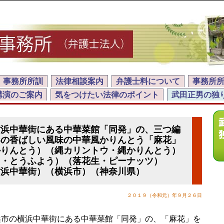
事務所所訓
法律相談案内
弁護士料について
事務所
講演のご案内
気をつけたい法律のポイント
武田正男の独
横浜中華街にある中華菜館「同発」の、三つ編
形の香ばしい風味の中華風かりんとう「麻花」
かりんとう）（縄カリントウ・縄かりんとう）
う・とうふよう）（落花生・ピーナッツ）
横浜中華街）（横浜市）（神奈川県）
２０１９（令和元）年９月２６日
市の横浜中華街にある中華菜館「同発」の、「麻花」を