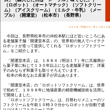
講演のご案内
（ロボット）（オートマチック）（ソフトクリー
気をつけたい法律のポイント
ム）（アイスクリーム）（ミルク・牛乳）（メー
武田正男の独り言
プル）（開運堂）（松本市）（長野県）
２０１８（平成３０）年１１月２２
今回は、長野県松本市のJR松本駅にほど近いところにあ
る老舗菓子舗「開運堂本店」の、世界初の無人でハイテク
ロボットが造って提供してくれる「ロボットソフトクリー
ム」をご紹介します。
「開運堂本店」は、１８８４（明治１７）年に呉服商か
ら菓子業に転じて１３０年以上になる老舗菓子舗で、洋菓
子のみならず和菓子も取りそろえています。
松本の有名なお土産菓子が沢山あります。
「開運堂本店」の「ロボットソフトクリーム」は、世界
で初めて、１９９８年に地場産業の精密機械技術を活用し
て開発しました。
「ロボットソフトクリーム」は、日替わりメニューのソ
フトクリームを午前１０時３０分からロボットが自動で盛
りつけるソフトクリームです。