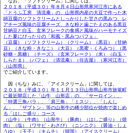
なお、「ソフトクリーム」に関しては、
２０１８（平成３０）年８月４日山形県寒河江市にある
「とうふ工房 清流庵」の、山形県内産の大豆で作った木
綿豆腐のソフトクリームとしっかりした甘さの黒みつ、レ
アチーズ風味の豆腐チーズ、きな粉と歯ごたえのある黒豆
甘納豆と白玉、玄米フレークの食感と風味がハーモナイズ
した夏にぴったりの「和風・黒みつパフェ」
（豆腐）（ソフトクリーム）（クリーム）（黒豆）（甘納
豆）（きな粉・きなこ）（大豆）（黒蜜・くろみつ）（黒
砂糖・黒糖）（チーズ）（玄米フレーク）（米）（白玉・
しらたま）（パフェ）（清流庵）（住吉屋）（寒河江市）
（山形県）
でご紹介しています。
因（ちな）みに、「アイスクリーム」に関しては、
２０１８（平成３０）年１１月１３日山形県山形市旅篭町
に最近開店した「山牛 山形店」の、「サーロイン」、
「特選三角バラ」、「肩三角」「ミスジ」、「しんし
ん」、「ザブトン」等の山形牛の稀少部位が焼肉で楽しめ
る「はしご盛り」コース
（山牛）（牛肉）（山形牛）（豚肉）（はしご盛り）（焼
肉）（塩）（ワサビ・わさび）（ニンニク）（醤油・しょ
うゆ）（玉子）（キムチ）（韓国）（アイスクリーム）