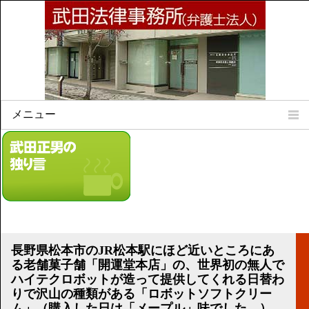
メニュー
Home
所属弁護士
事務所所訓
法律相談案内
弁護士料について
事務所所在地
長野県松本市のJR松本駅にほど近いところにあ
リンク集
る老舗菓子舗「開運堂本店」の、世界初の無人で
ハイテクロボットが造って提供してくれる日替わ
顧問契約について
りで沢山の種類がある「ロボットソフトクリー
ム」（購入した日は「メープル」味でした。）