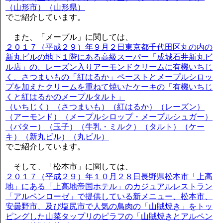
（山形市）（山形県）
でご紹介しています。
また、「メープル」に関しては、
２０１７（平成２９）年９月２日東京都千代田区丸の内の
新丸ビルの地下１階にある高級スーパー「成城石井新丸ビ
ル店」の、レーズン入りアーモンドクリームに有機いちじ
く、さつまいもの「紅はるか」ペーストとメープルシロッ
プを加えたクリームを重ねて焼いたケーキの「有機いちじ
くと紅はるかのメープルタルト」
（いちじく）（さつまいも）（紅はるか）（レーズン）
（アーモンド）（メープルシロップ・メープルシュガー）
（バター）（玉子）（牛乳・ミルク）（タルト）（ケー
キ）（新丸ビル）（丸ビル）
でご紹介しています。
そして、「松本市」に関しては、
２０１７（平成２９）年１０月２８日長野県松本市「上高
地」にある「上高地帝国ホテル」のカジュアルレストラン
「アルペンローゼ」で提供している新メニュー、松本市、
安曇野市、及び塩尻市で人気の鳥肉の「山賊焼き」をトッ
ピングした山菜タップリのピラフの「山賊焼きとアルペン