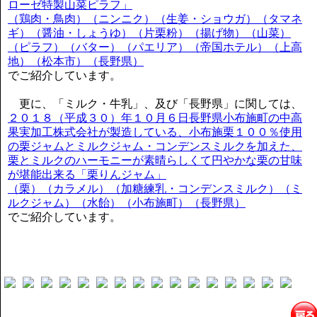
ローゼ特製山菜ピラフ」
（鶏肉・鳥肉）（ニンニク）（生姜・ショウガ）（タマネ
ギ）（醤油・しょうゆ）（片栗粉）（揚げ物）（山菜）
（ピラフ）（バター）（パエリア）（帝国ホテル）（上高
地）（松本市）（長野県）
でご紹介しています。
更に、「ミルク・牛乳」、及び「長野県」に関しては、
２０１８（平成３０）年１０月６日長野県小布施町の中高
果実加工株式会社が製造している、小布施栗１００％使用
の栗ジャムとミルクジャム・コンデンスミルクを加えた、
栗とミルクのハーモニーが素晴らしくて円やかな栗の甘味
が堪能出来る「栗りんジャム」
（栗）（カラメル）（加糖練乳・コンデンスミルク）（ミ
ルクジャム）（水飴）（小布施町）（長野県）
でご紹介しています。