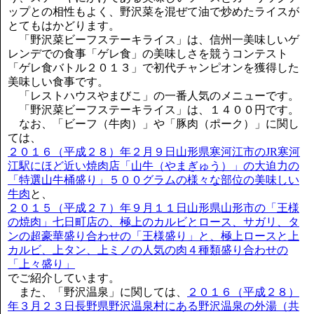
ップとの相性もよく、野沢菜を混ぜて油で炒めたライスが
とてもはかどります。
「野沢菜ビーフステーキライス」は、信州一美味しいゲ
レンデでの食事「ゲレ食」の美味しさを競うコンテスト
「ゲレ食バトル２０１３」で初代チャンピオンを獲得した
美味しい食事です。
「レストハウスやまびこ」の一番人気のメニューです。
「野沢菜ビーフステーキライス」は、１４００円です。
なお、「ビーフ（牛肉）」や「豚肉（ポーク）」に関し
ては、
２０１６（平成２８）年２月９日山形県寒河江市のJR寒河
江駅にほど近い焼肉店「山牛（やまぎゅう）」の大迫力の
「特選山牛桶盛り」５００グラムの様々な部位の美味しい
牛肉
と、
２０１５（平成２７）年９月１１日山形県山形市の「王様
の焼肉」七日町店の、極上のカルビとロース、サガリ、タ
ンの超豪華盛り合わせの「王様盛り」と、極上ロースと上
カルビ、上タン、上ミノの人気の肉４種類盛り合わせの
「上々盛り」
でご紹介しています。
また、「野沢温泉」に関しては、
２０１６（平成２８）
年３月２３日長野県野沢温泉村にある野沢温泉の外湯（共