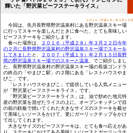
講演のご案内
輝いた「野沢菜ビーフステーキライス」
気をつけたい法律のポイント
武田正男の独り言
２０１６（平成２８）年３月２５
今回は、先月長野県野沢温泉村にある野沢温泉スキー場
に行ってスキーを楽しんだときに食べた、とても美味しい
ビーフステーキをご紹介します。
食べた場所は、
２０１６（平成２８）年３月２２日今年
の２月に長野県野沢温泉村の野沢温泉スキー場でスキーを
してきました
と、
２００７（平成１９）年２月１５日長野
県の野沢温泉スキー場でのスキーと温泉
、でご紹介しまし
た、長野県野沢温泉村の野沢温泉スキー場の長坂ゴンドラ
の終点の「やまびこ駅」の２階にある「レストハウスやま
びこ」です。
「レストハウスやまびこ」で提供している人気メニュー
が「野沢菜ビーフステーキライス」です。
「野沢菜ビーフステーキライス」は、油で炒めた地元特
産の野沢菜を混ぜたライスの上に、オープンキッチンで目
の前の鉄板で焼いてくれた大きなサイズのステーキを載せ
て美味しいソースをかけて、更にガーリックチップをかけ
て出してくれます。
大きなサイズのビーフステーキは、とても食べ応えがあ
り、ステーキにかけてある美味しいソースとガーリックチ