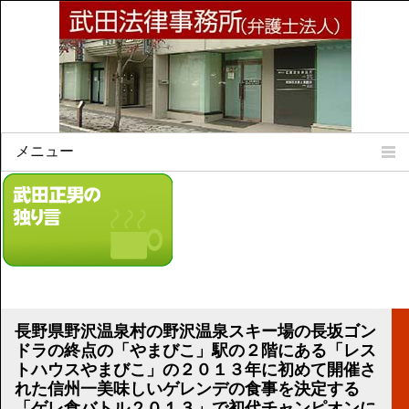
メニュー
Home
所属弁護士
事務所所訓
法律相談案内
弁護士料について
事務所所在地
長野県野沢温泉村の野沢温泉スキー場の長坂ゴン
リンク集
ドラの終点の「やまびこ」駅の２階にある「レス
トハウスやまびこ」の２０１３年に初めて開催さ
顧問契約について
れた信州一美味しいゲレンデの食事を決定する
「ゲレ食バトル２０１３」で初代チャンピオンに