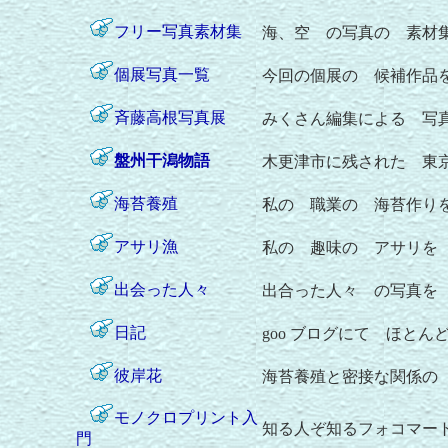
フリー写真素材集
海、空 の写真の 素材
個展写真一覧
今回の個展の 候補作品
斉藤高根写真展
みくさん編集による 写
盤州干潟物語
木更津市に残された 東
海苔養殖
私の 職業の 海苔作り
アサリ漁
私の 趣味の アサリを
出会った人々
出合った人々 の写真を
日記
goo ブログにて ほとん
彼岸花
海苔養殖と密接な関係の
モノクロプリント入
知る人ぞ知るフォコマー
門