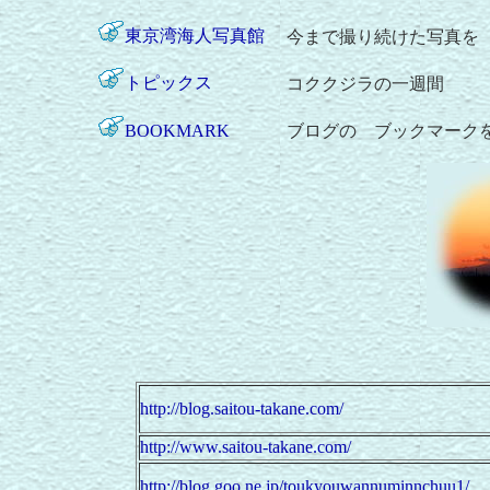
東京湾海人写真館
今まで撮り続けた写真を
トピックス
コククジラの一週間
BOOKMARK
ブログの ブックマーク
http://blog.saitou-takane.com/
http://www.saitou-takane.com/
http://blog.goo.ne.jp/toukyouwannuminnchuu1/