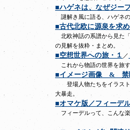
■ハゲネは、なぜジー
謎解き風に語る、ハゲネの
■古代北欧に源泉を求
北欧神話の系譜から見た「
の見解を抜粋・まとめ。
■空想世界への旅・１
／
これから物語の世界を旅す
■イメージ画像 & 
登場人物たちをイラスト化
大暴走。
■オマケ版／フィーデ
フィーデルって、こんな楽