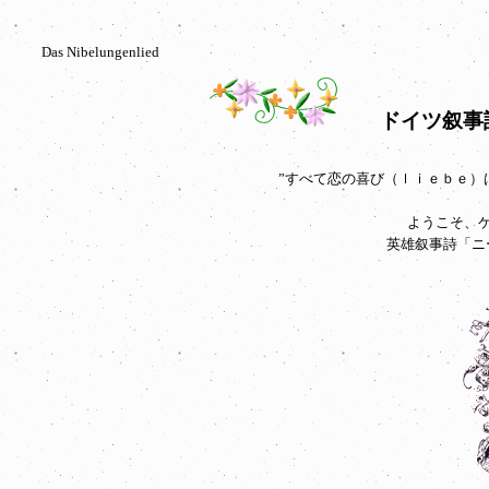
Das Nibelungenlied
ドイツ叙事詩
”すべて恋の喜び（ｌｉｅｂｅ）
ようこそ、
英雄叙事詩「ニ