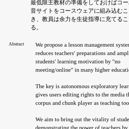
最低限主教材の準備をしておけばコー
音サイトをコースウェアに組み込むこ
き、教員は余力を生徒指導に充てるこ
る。
Abstract
We propose a lesson management syste
reduces teachers' preparations and ampl
students' learning motivation by "no
meeting/online" in many higher educati
The key is autonomous exploratory lear
gives users editing rights to the media 
corpus and chunk player as teaching too
We aim to bring out the vitality of stud
demonstrating the power of teachers by