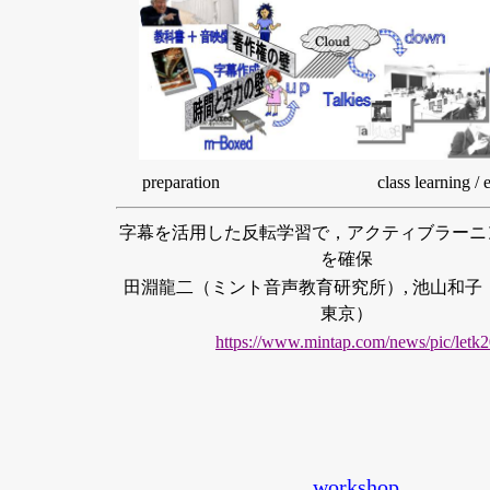
preparation class learning / e-le
字幕を活用した反転学習で，アクティブラーニ
を確保
田淵龍二（ミント音声教育研究所）, 池山和子
東京）
https://www.mintap.com/news/pic/letk
workshop