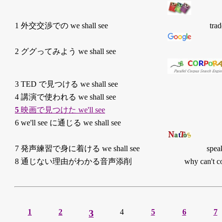
1 外交交渉での we shall see
trad
2 ググってみよう we shall see
3 TED で見つける we shall see
4 講演で使われる we shall see
5
映画で見つけた we'll see
6 we'll see に通じる we shall see
7 発声練習で身に着ける we shall see
spea
8 通じない理由がわかる音声添削
why can't 
1
2
3
4
5
6
7