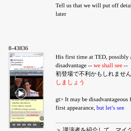
Tell us that we will put off deta
later
8-43836
His first time at TED, possibly 
disadvantage --
we shall see
--
初登場で不利かもしれませ
しましょう
gt> It may be disadvantageous f
first appearance,
but let's see
＞ 講演者を紹介して、マイ