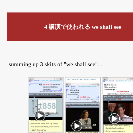
4 講演で使われる we shall see
summing up 3 skits of "we shall see"...