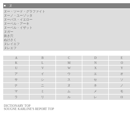
■ ヌ
ヌー・ソード・グラファイト
ヌーノ・ユーゾッタ
ヌーバス・イエロー
ヌーベル・アーキ
ヌーベル・イザット
ヌガー
抜き穴
ぬけさく
ヌレイエフ
ヌレエフ
A
B
C
D
E
K
L
M
N
O
U
V
W
X
Y
ア
イ
ウ
エ
オ
サ
シ
ス
セ
ソ
ナ
ニ
ヌ
ネ
ノ
マ
ミ
ム
メ
モ
ラ
リ
ル
レ
ロ
DICTIONARY TOP
SOUGNE KARLINE'S REPORT TOP