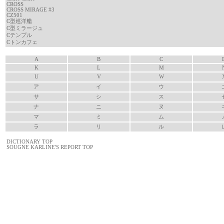
CROSS
CROSS MIRAGE #3
CZ501
C型巡洋艦
C型ミラージュ
Cテンプル
Cトンカフェ
A
B
C
K
L
M
U
V
W
ア
イ
ウ
サ
シ
ス
ナ
ニ
ヌ
マ
ミ
ム
ラ
リ
ル
DICTIONARY TOP
SOUGNE KARLINE'S REPORT TOP