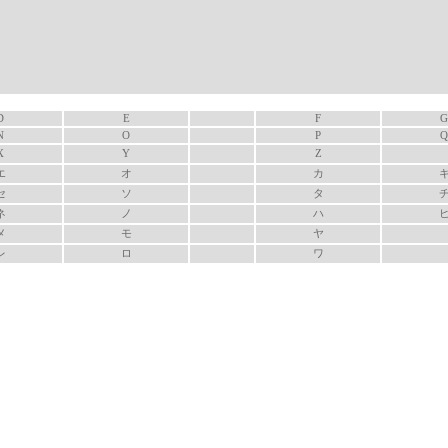
D
E
F
G
N
O
P
Q
X
Y
Z
エ
オ
カ
セ
ソ
タ
ネ
ノ
ハ
メ
モ
ヤ
レ
ロ
ワ