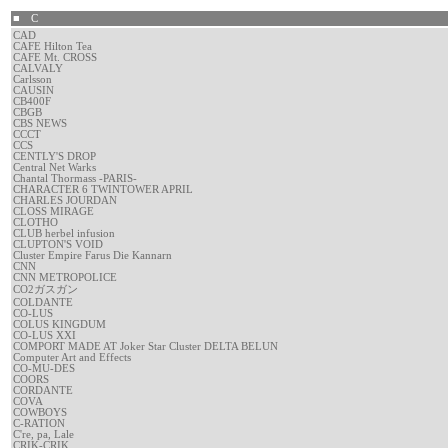
■ C
CAD
CAFE Hilton Tea
CAFE Mt. CROSS
CALVALY
Carlsson
CAUSIN
CB400F
CBGB
CBS NEWS
CCCT
CCS
CENTLY'S DROP
Central Net Warks
Chantal Thormass -PARIS-
CHARACTER 6 TWINTOWER APRIL
CHARLES JOURDAN
CLOSS MIRAGE
CLOTHO
CLUB herbel infusion
CLUPTON'S VOID
Cluster Empire Farus Die Kannarn
CNN
CNN METROPOLICE
CO2ガスガン
COLDANTE
CO-LUS
COLUS KINGDUM
CO-LUS XXI
COMPORT MADE AT Joker Star Cluster DELTA BELUN
Computer Art and Effects
CO-MU-DES
COORS
CORDANTE
COVA
COWBOYS
C-RATION
C're, pa, Lale
CRIK-CRIK