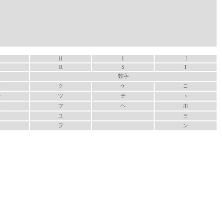
H
I
J
R
S
T
数字
キ
ク
ケ
コ
チ
ツ
テ
ト
ヒ
フ
ヘ
ホ
ユ
ヨ
ヲ
ン