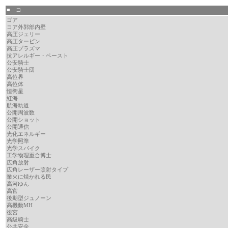
■ コ
ゴア
コア外郭部内壁
高圧ジェリー
高圧タービン
高圧プラズマ
抗アレルギー・ペースト
公安騎士
公安騎士団
高位界
高位体
恒衛星
紅海
航海軌道
公開周波数
公開ショット
公開通信
光化エネルギー
光学照準
光学スパイク
工学物理重合博士
広角放射
広角レーザー照射タイプ
業火に焼かれる民
高河ゆん
高官
後期型ジュノーン
高機動MH
後宮
高級騎士
公共安全