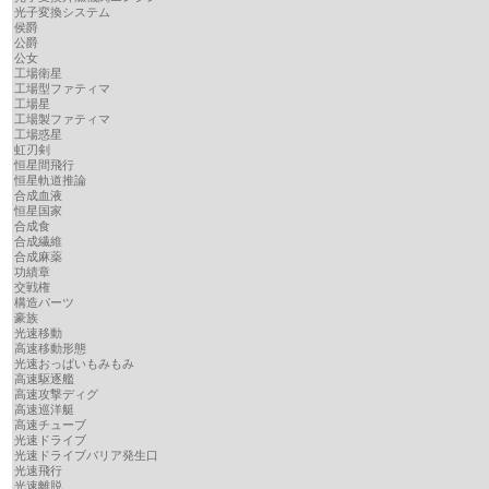
光子変換システム
侯爵
公爵
公女
工場衛星
工場型ファティマ
工場星
工場製ファティマ
工場惑星
虹刃剣
恒星間飛行
恒星軌道推論
合成血液
恒星国家
合成食
合成繊維
合成麻薬
功績章
交戦権
構造パーツ
豪族
光速移動
高速移動形態
光速おっぱいもみもみ
高速駆逐艦
高速攻撃ディグ
高速巡洋艇
高速チューブ
光速ドライブ
光速ドライブバリア発生口
光速飛行
光速離脱