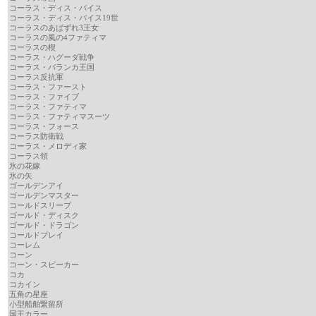
コーラス・ディス・バイス
コーラス・ディス・バイス19世
コーラスのあばずれ3王女
コーラスの風の4ファティマ
コーラスの楔
コーラス・ハグーダ戦争
コーラス・バランカ王国
コーラス反抗軍
コーラス・ファースト
コーラス・ファイブ
コーラス・ファティマ
コーラス・ファティマスーツ
コーラス・フォース
コーラス防衛戦
コーラス・メロディ家
コーラス領
氷の花嫁
氷の矢
ゴールデンアイ
ゴールデンマスター
コールドスリープ
ゴールド・ディスク
ゴールド・ドラゴン
コールドプレイ
コーレム
コーン
コーン・スピーカー
コカ
コカイン
五角の星座
小型船舶繋留所
国王カラー