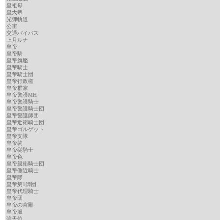
皇祖母
皇大帝
光弾軌道
公宙
交通バイパス
上月ルナ
皇帝
皇帝騎
皇帝旗艦
皇帝騎士
皇帝騎士団
皇帝行政権
皇帝群家
皇帝警護MH
皇帝警護騎士
皇帝警護騎士団
皇帝警護師団
皇帝近衛騎士団
皇帝ゴルゲット
皇帝支隊
皇帝笏
皇帝従騎士
皇帝色
皇帝親衛騎士団
皇帝側近騎士
皇帝隊
皇帝第1師団
皇帝代理騎士
皇帝団
皇帝の宮殿
皇帝服
強天位