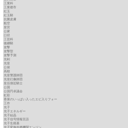
工業科
工業都市
紅玉
紅玉騎
抗菌皮膚
航空
皇宮
公家
口径
工芸科
後継騎
攻撃
攻撃型
攻撃予測
光剣
光皇
公侯
高校
光皇警護師団
光皇幻像師団
皇后側近騎士
公国
公国円卓議会
虹彩
香菜のいっぱい入ったエビ入りフォー
工作
光子
光子エネルギー
光子結晶
光子信号情報言語
光子生殖基
光子変換外燃機関エンジン