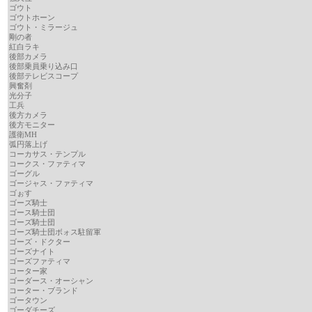
ゴウト
ゴウトホーン
ゴウト・ミラージュ
剛の者
紅白ラキ
後部カメラ
後部乗員乗り込み口
後部テレビスコープ
興奮剤
光分子
工兵
後方カメラ
後方モニター
護衛MH
弧円落上げ
コーカサス・テンプル
コークス・ファティマ
ゴーグル
ゴージャス・ファティマ
ゴぉす
ゴーズ騎士
ゴース騎士団
ゴーズ騎士団
ゴーズ騎士団ボォス駐留軍
ゴーズ・ドクター
ゴーズナイト
ゴーズファティマ
コーター家
ゴーダース・オーシャン
コーター・ブランド
ゴータウン
ゴーダチーズ