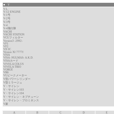
■ V
V.L.
V-12 ENGINE
V-1号
V-2号
V-3号
V-4
V-4飛行隊
VACHI
VACHI STATION
VCUフィルター
Version3 -2992-
VF1
VF2
VII IC
Virsion XI 7777f
VISA
VISA -NULMAS- A.K.D.
VISAカード
VIVELA COLUS
VIVELA TRIO
VORGE
VR6
VUピークメーター
V型パワーシリンダー
V型ミラージュ
V・サイレン
V・サイレン103
V・サイレン104
V・サイレン・ネプチューン
V・サイレン・プロミネンス
V家
A
B
C
D
E