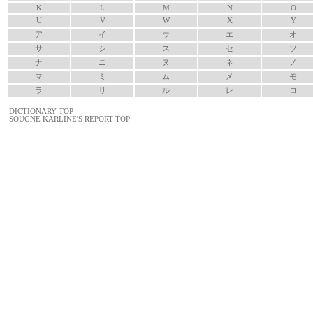
K
L
M
N
O
U
V
W
X
Y
ア
イ
ウ
エ
オ
サ
シ
ス
セ
ソ
ナ
ニ
ヌ
ネ
ノ
マ
ミ
ム
メ
モ
ラ
リ
ル
レ
ロ
DICTIONARY TOP
SOUGNE KARLINE'S REPORT TOP