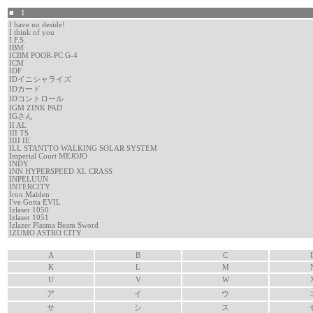
■ I
I have no deside!
I think of you
I.F.S.
IBM
ICBM POOR-PC G-4
ICM
IDF
IDイニシャライズ
IDカード
IDコントロール
IGM ZINK PAD
IGさん
II AL
III TS
IIII IE
ILL STANTTO WALKING SOLAR SYSTEM
Imperial Court MEJOJO
INDY
INN HYPERSPEED XL CRASS
INPELUUN
INTERCITY
Iron Maiden
I've Gotta EVIL
Izlaser 1050
Izlaser 1051
Izlazer Plasma Beam Sword
IZUMO ASTRO CITY
A
B
C
K
L
M
U
V
W
ア
イ
ウ
サ
シ
ス