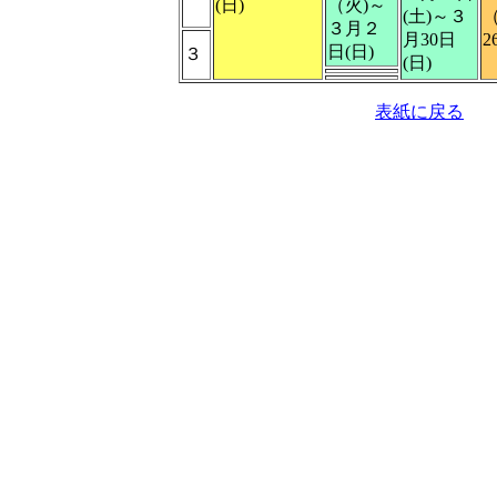
(日)
（火)～
(土)～３
３月２
月30日
2
日(日)
３
(日)
表紙に戻る