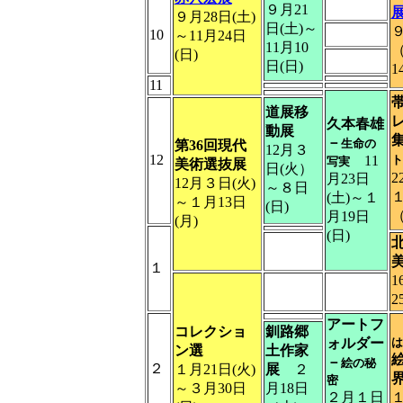
９月21
９月28日(土)
日(土)～
９
10
～11月24日
11月10
(日)
日(日)
1
11
道展移
久本春雄
動展
－
生命の
第36回現代
12月３
12
11
ト
写実
美術選抜展
日(火）
月23日
12月３日(火)
～８日
１
(土)～１
～１月13日
(日)
月19日
(月)
(日)
１
2
アートフ
コレクショ
釧路郷
ォルダー
ン選
土作家
－
絵の秘
２
１月21日(火)
展
２
密
～３月30日
月18日
２月１日
１