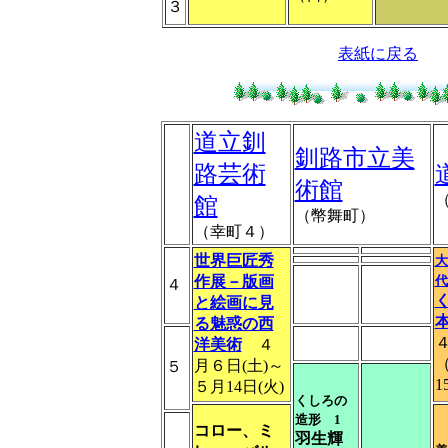
３
表紙に戻る
道立釧
釧路市立美
路芸術
術館
館
（幣舞町）
（幸町４）
世界巨匠秀
大
作展－版画
４
と絵画に見
る魅惑の西
洋美術
４
月６日(土)～
５
1
５月14日(火)
くしろの
造形 1
コロー、ミ
羽生輝