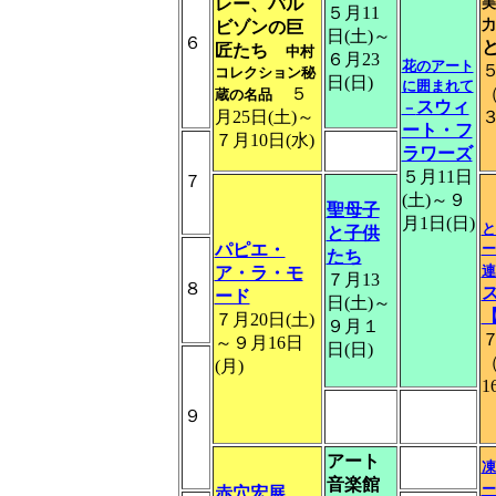
レー、バル
美
５月11
ビゾンの巨
日(土)～
６
匠たち
中村
６月23
花のアート
５
コレクション秘
日(日)
に囲まれて
５
蔵の名品
スウィ
－
月25日(土)～
ート・フ
７月10日(水)
ラワーズ
５月11日
７
(土)～９
聖母子
月1日(日)
と
と子供
パピエ・
ー
たち
連
ア・ラ・モ
７月13
８
ード
日(土)～
７月20日(土)
９月１
７
～９月16日
日(日)
(月)
1
９
アート
凍
音楽館
赤穴宏展