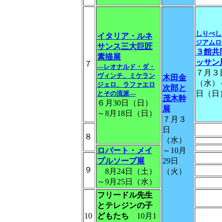
しりべし
イタリア・ルネ
ジアムロ
サンス三大巨匠
３館共
素描展
ッサン
７
―レオナルド・ダ・
７月３
ヴィンチ、ミケラン
木田金
（水）～
ジェロ、ラファエロ
次郎と
日（日
とその流派―
茂木幹
６月30日（日）
展
～8月18日（日）
７月３
日
８
（水）
ロバート・メイ
～10月
プルソープ展
29日
９
8月24日（土）
（火）
～9月25日（水）
フリードル先生
とテレジンの子
10
どもたち
10月1