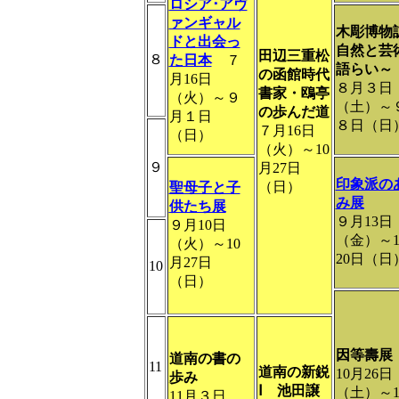
ロシア･アヴ
ァンギャル
木彫博物
ドと出会っ
自然と芸
田辺三重松
８
た日本
７
語らい～
の函館時代
月16日
８月３日
書家・鴎亭
（火）～９
（土）～
の歩んだ道
月１日
８日（日
７月16日
（日）
（火）～10
９
月27日
印象派の
（日）
聖母子と子
み展
供たち展
９月13日
９月10日
（金）～1
（火）～10
20日（日
月27日
10
（日）
因等壽展
道南の書の
11
道南の新鋭
10月26日
歩み
Ⅰ 池田譲
（土）～1
11月３日