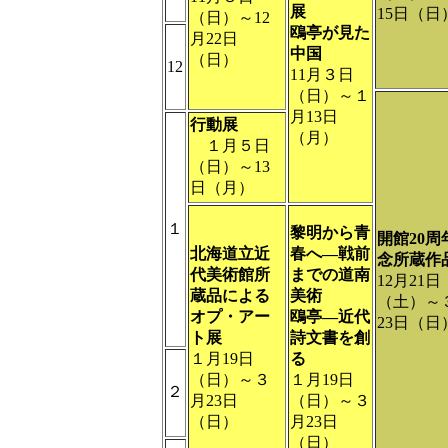
展
15日（日
（日）～12
鴎亭が見た
月22日
中国
（日）
12
11月３日
（日）～１
月13日
行動展
（月）
１月５日
（日）～13
日（月）
１
黎明から青
開館20周
北海道立近
春へ―戦前
念所蔵作
代美術館所
までの道南
12月21日
蔵品による
美術
（土）～
オプ・アー
鴎亭―近代
23日（日
ト展
詩文書を創
１月19日
る
（日）～３
１月19日
２
月23日
（日）～３
（日）
月23日
（日）