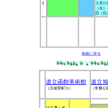
３
３月11
（火）～
日（日
表紙に戻る
道立函館美術館
道立
（五稜郭町31）
（常磐公
ソニア・ド