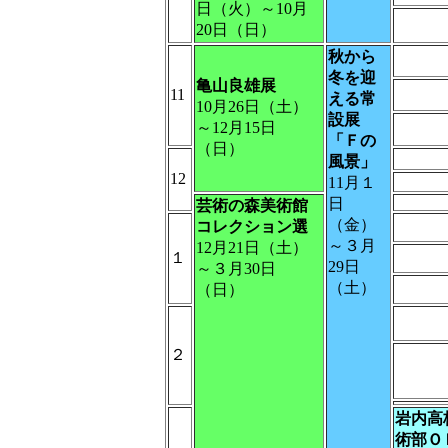
日（火）～10月
20日（日）
秋から
冬を迎
亀山良雄展
11
える常
10月26日（土）
設展
～12月15日
「Ｆの
（日）
風景」
12
11月１
日
芸術の森美術館
（金）
コレクション選
～３月
12月21日（土）
１
29日
～３月30日
（土）
（日）
２
岩内高
術部Ｏ