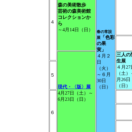
森の美術散歩
芸術の森美術館
コレクションか
４
ら
～4月14日（日）
春の常設
「色彩
展
の果
実」
三人の
４月２
生展
日
４月27
（火）
（土）
～６月
５
月26日
30日
（日）
現代・〈版〉展
（日）
4月27日（土）～
6月23日（日）
６