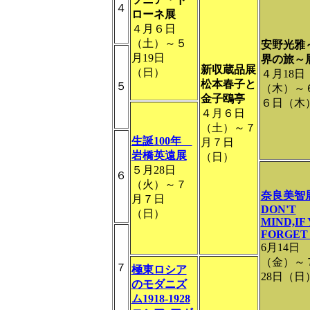
４
ローネ展
４月６日
（土）～５
安野光雅
月19日
界の旅～
新収蔵品展
（日）
４月18日
松本春子と
５
（木）～
金子鴎亭
６日（木
４月６日
（土）～７
生誕100年
月７日
岩橋英遠展
（日）
５月28日
６
（火）～７
奈良美智
月７日
DON'T
（日）
MIND,IF
FORGET
6月14日
（金）～
７
極東ロシア
28日（日
のモダニズ
ム1918-1928