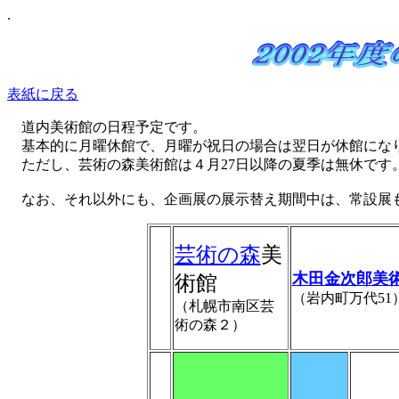
.
表紙に戻る
道内美術館の日程予定です。
基本的に月曜休館で、月曜が祝日の場合は翌日が休館にな
ただし、芸術の森美術館は４月27日以降の夏季は無休です
なお、それ以外にも、企画展の展示替え期間中は、常設展
芸術の森
美
木田金次郎美
術館
（岩内町万代51
（札幌市南区芸
術の森２）