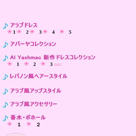
1
2
3
4
5
1
2
3
１
２