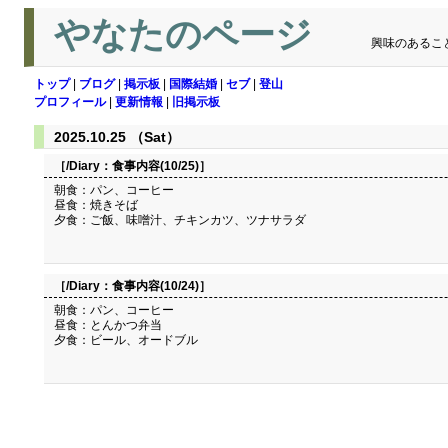
やなたのページ
興味のあるこ
トップ
|
ブログ
|
掲示板
|
国際結婚
|
セブ
|
登山
プロフィール
|
更新情報
|
旧掲示板
2025.10.25 （Sat）
［/Diary：
食事内容(10/25)
］
朝食：パン、コーヒー
昼食：焼きそば
夕食：ご飯、味噌汁、チキンカツ、ツナサラダ
［/Diary：
食事内容(10/24)
］
朝食：パン、コーヒー
昼食：とんかつ弁当
夕食：ビール、オードブル