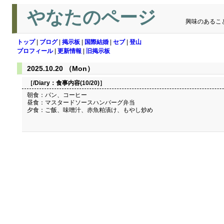
やなたのページ
興味のあるこ
トップ
|
ブログ
|
掲示板
|
国際結婚
|
セブ
|
登山
プロフィール
|
更新情報
|
旧掲示板
2025.10.20 （Mon）
［/Diary：
食事内容(10/20)
］
朝食：パン、コーヒー
昼食：マスタードソースハンバーグ弁当
夕食：ご飯、味噌汁、赤魚粕漬け、もやし炒め