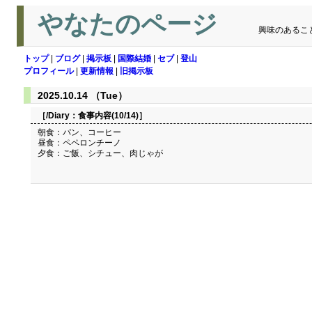
やなたのページ
興味のあるこ
トップ
|
ブログ
|
掲示板
|
国際結婚
|
セブ
|
登山
プロフィール
|
更新情報
|
旧掲示板
2025.10.14 （Tue）
［/Diary：
食事内容(10/14)
］
朝食：パン、コーヒー
昼食：ペペロンチーノ
夕食：ご飯、シチュー、肉じゃが