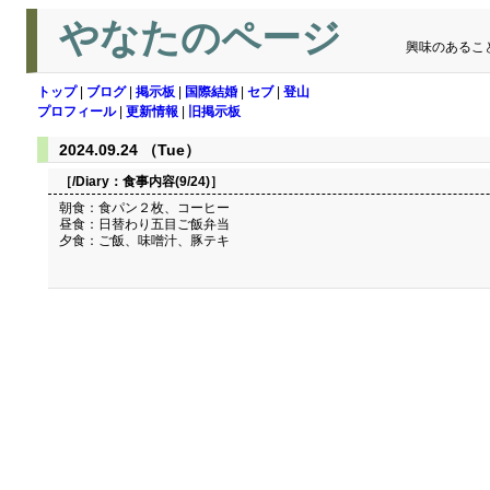
やなたのページ
興味のあるこ
トップ
|
ブログ
|
掲示板
|
国際結婚
|
セブ
|
登山
プロフィール
|
更新情報
|
旧掲示板
2024.09.24 （Tue）
［/Diary：
食事内容(9/24)
］
朝食：食パン２枚、コーヒー
昼食：日替わり五目ご飯弁当
夕食：ご飯、味噌汁、豚テキ