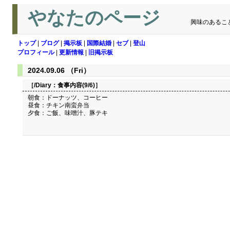
やなたのページ
興味のあるこ
トップ
|
ブログ
|
掲示板
|
国際結婚
|
セブ
|
登山
プロフィール
|
更新情報
|
旧掲示板
2024.09.06 （Fri）
［/Diary：
食事内容(9/6)
］
朝食：ドーナッツ、コーヒー
昼食：チキン南蛮弁当
夕食：ご飯、味噌汁、豚テキ