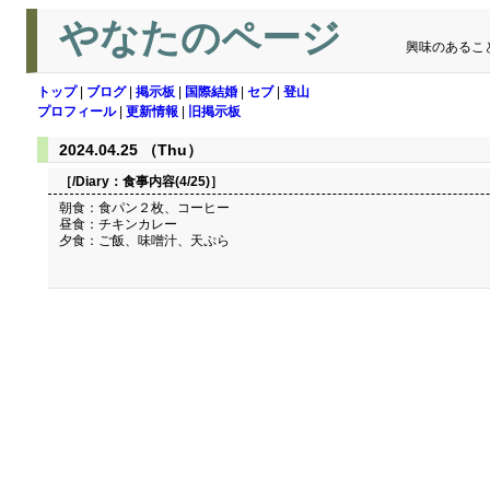
やなたのページ
興味のあるこ
トップ
|
ブログ
|
掲示板
|
国際結婚
|
セブ
|
登山
プロフィール
|
更新情報
|
旧掲示板
2024.04.25 （Thu）
［/Diary：
食事内容(4/25)
］
朝食：食パン２枚、コーヒー
昼食：チキンカレー
夕食：ご飯、味噌汁、天ぷら