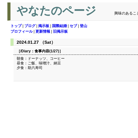
やなたのページ
興味のあるこ
トップ
|
ブログ
|
掲示板
|
国際結婚
|
セブ
|
登山
プロフィール
|
更新情報
|
旧掲示板
2024.01.27 （Sat）
［/Diary：
食事内容(1/27)
］
朝食：ドーナッツ、コーヒー
昼食：ご飯、味噌汁、納豆
夕食：助六寿司