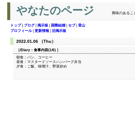
やなたのページ
興味のあるこ
トップ
|
ブログ
|
掲示板
|
国際結婚
|
セブ
|
登山
プロフィール
|
更新情報
|
旧掲示板
2022.01.06 （Thu）
［/Diary：
食事内容(1/6)
］
朝食：パン、コーヒー
昼食：マスタードソースハンバーグ弁当
夕食：ご飯、味噌汁、野菜炒め