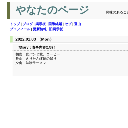
やなたのページ
興味のあるこ
トップ
|
ブログ
|
掲示板
|
国際結婚
|
セブ
|
登山
プロフィール
|
更新情報
|
旧掲示板
2022.01.03 （Mon）
［/Diary：
食事内容(1/3)
］
朝食：食パン２枚、コーヒー
昼食：きりたんぽ鍋の残り
夕食：味噌ラーメン