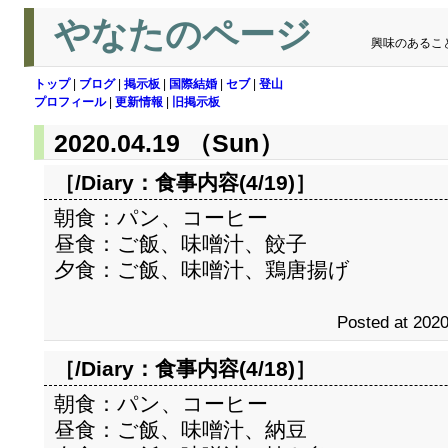
やなたのページ
興味のあるこ
トップ
|
ブログ
|
掲示板
|
国際結婚
|
セブ
|
登山
プロフィール
|
更新情報
|
旧掲示板
2020.04.19 （Sun）
［/Diary：
食事内容(4/19)
］
朝食：パン、コーヒー
昼食：ご飯、味噌汁、餃子
夕食：ご飯、味噌汁、鶏唐揚げ
Posted at 2020
［/Diary：
食事内容(4/18)
］
朝食：パン、コーヒー
昼食：ご飯、味噌汁、納豆