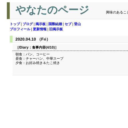
やなたのページ
興味のあるこ
トップ
|
ブログ
|
掲示板
|
国際結婚
|
セブ
|
登山
プロフィール
|
更新情報
|
旧掲示板
2020.04.10 （Fri）
［/Diary：
食事内容(4/10)
］
朝食：パン、コーヒー
昼食：チャーハン、中華スープ
夕食：お好み焼き＆たこ焼き