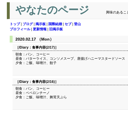
やなたのページ
興味のあるこ
トップ
|
ブログ
|
掲示板
|
国際結婚
|
セブ
|
登山
プロフィール
|
更新情報
|
旧掲示板
2020.02.17 （Mon）
［/Diary：
食事内容(2/17)
］
朝食：パン、コーヒー
昼食：バターライス、コンソメスープ、唐揚げハニーマスタードソース
夕食：ご飯、味噌汁、餃子
［/Diary：
食事内容(2/16)
］
朝食：パン、コーヒー
昼食：ペペロンチーノ
夕食：ご飯、味噌汁、舞茸天ぷら