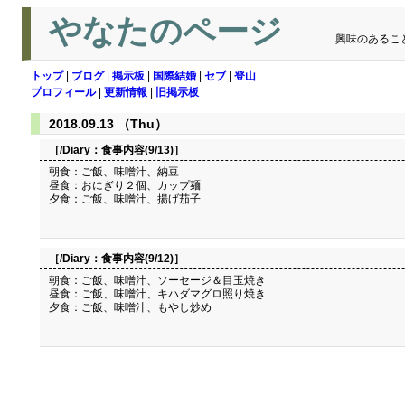
やなたのページ
興味のあるこ
トップ
|
ブログ
|
掲示板
|
国際結婚
|
セブ
|
登山
プロフィール
|
更新情報
|
旧掲示板
2018.09.13 （Thu）
［/Diary：
食事内容(9/13)
］
朝食：ご飯、味噌汁、納豆
昼食：おにぎり２個、カップ麺
夕食：ご飯、味噌汁、揚げ茄子
［/Diary：
食事内容(9/12)
］
朝食：ご飯、味噌汁、ソーセージ＆目玉焼き
昼食：ご飯、味噌汁、キハダマグロ照り焼き
夕食：ご飯、味噌汁、もやし炒め