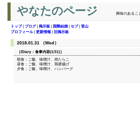
やなたのページ
興味のあるこ
トップ
|
ブログ
|
掲示板
|
国際結婚
|
セブ
|
登山
プロフィール
|
更新情報
|
旧掲示板
2018.01.31 （Wed）
［/Diary：
食事内容(1/31)
］
朝食：ご飯、味噌汁、焼たらこ
昼食：ご飯、味噌汁、鶏唐揚げ
夕食：ご飯、味噌汁、ハンバーグ