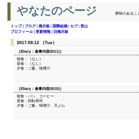
やなたのページ
興味のあるこ
トップ
|
ブログ
|
掲示板
|
国際結婚
|
セブ
|
登山
プロフィール
|
更新情報
|
旧掲示板
2017.09.12 （Tue）
［/Diary：
食事内容(9/11)
］
朝食：（なし）
昼食：（なし）
夕食：ご飯、味噌汁
［/Diary：
食事内容(9/10)
］
朝食：パン、コーヒー
昼食：回転寿司
夕食：ご飯、味噌汁、天ぷら