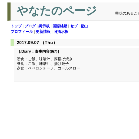
やなたのページ
興味のあるこ
トップ
|
ブログ
|
掲示板
|
国際結婚
|
セブ
|
登山
プロフィール
|
更新情報
|
旧掲示板
2017.09.07 （Thu）
［/Diary：
食事内容(9/7)
］
朝食：ご飯、味噌汁、厚揚げ焼き
昼食：ご飯、味噌汁、揚げ餃子
夕食：ペペロンチーノ、コールスロー