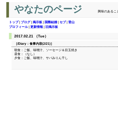
やなたのページ
興味のあるこ
トップ
|
ブログ
|
掲示板
|
国際結婚
|
セブ
|
登山
プロフィール
|
更新情報
|
旧掲示板
2017.02.21 （Tue）
［/Diary：
食事内容(2/21)
］
朝食：ご飯、味噌汁、ソーセージ＆目玉焼き
昼食：（なし）
夕食：ご飯、味噌汁、サバみりん干し