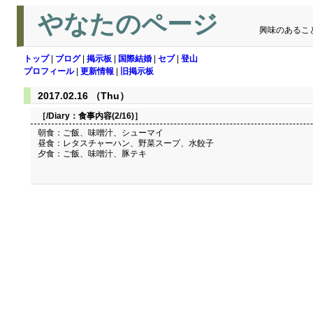
やなたのページ
興味のあるこ
トップ
|
ブログ
|
掲示板
|
国際結婚
|
セブ
|
登山
プロフィール
|
更新情報
|
旧掲示板
2017.02.16 （Thu）
［/Diary：
食事内容(2/16)
］
朝食：ご飯、味噌汁、シューマイ
昼食：レタスチャーハン、野菜スープ、水餃子
夕食：ご飯、味噌汁、豚テキ