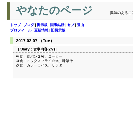
やなたのページ
興味のあるこ
トップ
|
ブログ
|
掲示板
|
国際結婚
|
セブ
|
登山
プロフィール
|
更新情報
|
旧掲示板
2017.02.07 （Tue）
［/Diary：
食事内容(2/7)
］
朝食：食パン２枚、コーヒー
昼食：ミックスフライ弁当、味噌汁
夕食：カレーライス、サラダ