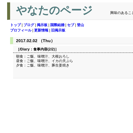
やなたのページ
興味のあるこ
トップ
|
ブログ
|
掲示板
|
国際結婚
|
セブ
|
登山
プロフィール
|
更新情報
|
旧掲示板
2017.02.02 （Thu）
［/Diary：
食事内容(2/2)
］
朝食：ご飯、味噌汁、大根おろし
昼食：ご飯、味噌汁、イカの天ぷら
夕食：ご飯、味噌汁、豚生姜焼き